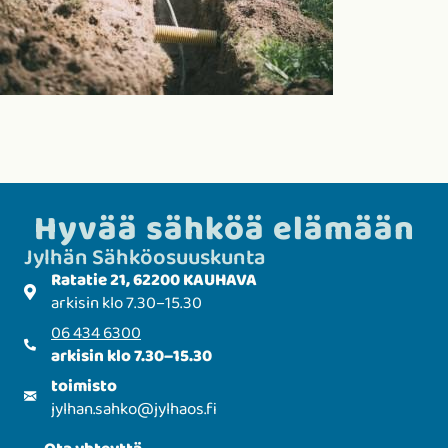
Hyvää sähköä elämään
Jylhän Sähkö­­osuuskunta
Ratatie 21, 62200 KAUHAVA
arkisin klo 7.30–15.30
06 434 6300
arkisin klo 7.30–15.30
toimisto
jylhan.sahko
@
jylhaos.fi