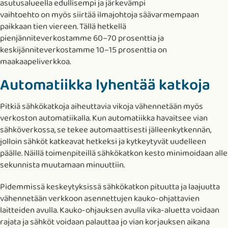
asutusalueella edullisempi ja järkevämpi
vaihtoehto on myös siirtää ilmajohtoja säävarmempaan
paikkaan tien viereen. Tällä hetkellä
pienjänniteverkostamme 60–70 prosenttia ja
keskijänniteverkostamme 10–15 prosenttia on
maakaapeliverkkoa.
Automatiikka lyhentää katkoja
Pitkiä sähkökatkoja aiheuttavia vikoja vähennetään myös
verkoston automatiikalla. Kun automatiikka havaitsee vian
sähköverkossa, se tekee automaattisesti jälleenkytkennän,
jolloin sähköt katkeavat hetkeksi ja kytkeytyvät uudelleen
päälle. Näillä toimenpiteillä sähkökatkon kesto minimoidaan alle
sekunnista muutamaan minuuttiin.
Pidemmissä keskeytyksissä sähkökatkon pituutta ja laajuutta
vähennetään verkkoon asennettujen kauko-ohjattavien
laitteiden avulla. Kauko-ohjauksen avulla vika-aluetta voidaan
rajata ja sähköt voidaan palauttaa jo vian korjauksen aikana