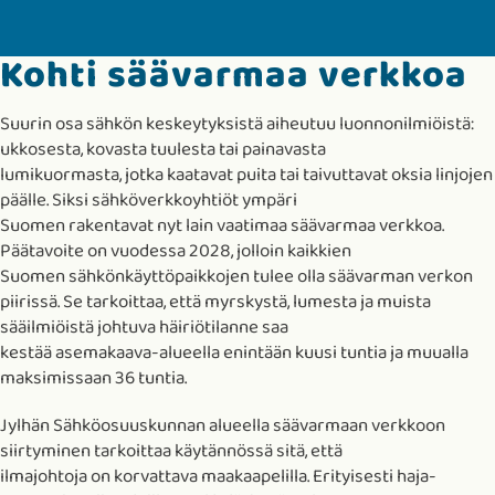
Kohti säävarmaa verkkoa
Suurin osa sähkön keskeytyksistä aiheutuu luonnonilmiöistä:
ukkosesta, kovasta tuulesta tai painavasta
lumikuormasta, jotka kaatavat puita tai taivuttavat oksia linjojen
päälle. Siksi sähköverkkoyhtiöt ympäri
Suomen rakentavat nyt lain vaatimaa säävarmaa verkkoa.
Päätavoite on vuodessa 2028, jolloin kaikkien
Suomen sähkönkäyttöpaikkojen tulee olla säävarman verkon
piirissä. Se tarkoittaa, että myrskystä, lumesta ja muista
sääilmiöistä johtuva häiriötilanne saa
kestää asemakaava-alueella enintään kuusi tuntia ja muualla
maksimissaan 36 tuntia.
Jylhän Sähköosuuskunnan alueella säävarmaan verkkoon
siirtyminen tarkoittaa käytännössä sitä, että
ilmajohtoja on korvattava maakaapelilla. Erityisesti haja-