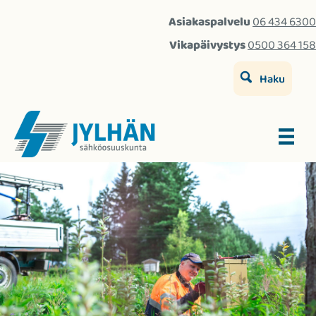
Asiakaspalvelu
06 434 6300
Vikapäivystys
0500 364 158
Haku