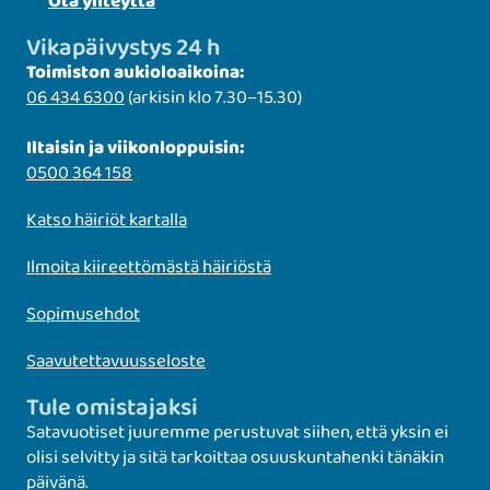
Ota yhteyttä
Vikapäivystys 24 h
Toimiston aukioloaikoina:
06 434 6300
(arkisin klo 7.30–15.30)
Iltaisin ja viikonloppuisin:
0500 364 158
Katso häiriöt kartalla
Ilmoita kiireettömästä häiriöstä
Sopimusehdot
Saavutettavuusseloste
Tule omistajaksi
Satavuotiset juuremme perustuvat siihen, että yksin ei
olisi selvitty ja sitä tarkoittaa osuuskuntahenki tänäkin
päivänä.