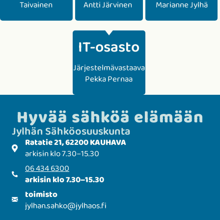
Taivainen
Antti Järvinen
Marianne Jylhä
IT-osasto
Järjestelmävastaava
Pekka Pernaa
Hyvää sähköä elämään
Jylhän Sähkö­­osuuskunta
Ratatie 21, 62200 KAUHAVA
arkisin klo 7.30–15.30
06 434 6300
arkisin klo 7.30–15.30
toimisto
jylhan.sahko
@
jylhaos.fi