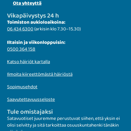
Ota yhteyttä
Vikapäivystys 24 h
Toimiston aukioloaikoina:
06 434 6300
(arkisin klo 7.30–15.30)
Iltaisin ja viikonloppuisin:
0500 364 158
Katso häiriöt kartalla
Ilmoita kiireettömästä häiriöstä
Sopimusehdot
Saavutettavuusseloste
Tule omistajaksi
Satavuotiset juuremme perustuvat siihen, että yksin ei
olisi selvitty ja sitä tarkoittaa osuuskuntahenki tänäkin