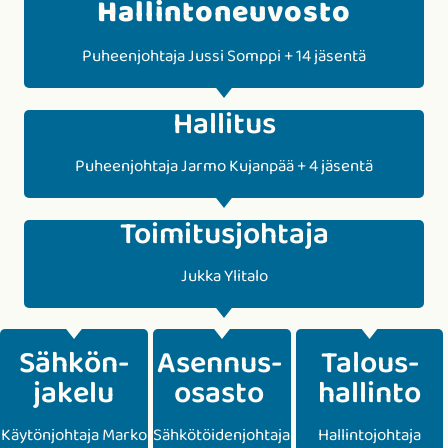
Hallinto­neuvosto
Puheenjohtaja Jussi Somppi + 14 jäsentä
Hallitus
Puheenjohtaja Jarmo Kujanpää + 4 jäsentä
Toimitus­johtaja
Jukka Ylitalo
Sähkön­
Asennus­
Talous­
jakelu
osasto
hallinto
Käytön­johtaja Marko
Sähkötöidenjohtaja
Hallintojohtaja