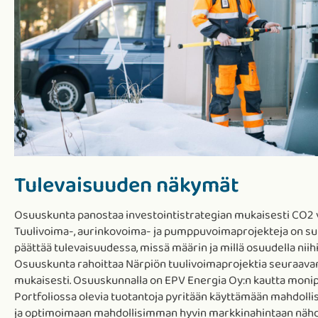
Tulevaisuuden näkymät
Osuuskunta panostaa investointistrategian mukaisesti CO2 
Tuulivoima-, aurinkovoima- ja pumppuvoimaprojekteja on suu
päättää tulevaisuudessa, missä määrin ja millä osuudella niihi
Osuuskunta rahoittaa Närpiön tuulivoimaprojektia seuraav
mukaisesti. Osuuskunnalla on EPV Energia Oy:n kautta monip
Portfoliossa olevia tuotantoja pyritään käyttämään mahdol
ja optimoimaan mahdollisimman hyvin markkinahintaan nähd