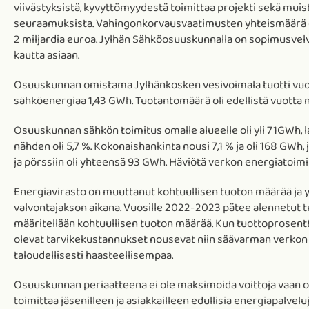
viivästyksistä, kyvyttömyydestä toimittaa projekti sekä muist
seuraamuksista. Vahingonkorvausvaatimusten yhteismäärä on
2 miljardia euroa. Jylhän Sähköosuuskunnalla on sopimusvel
kautta asiaan.
Osuuskunnan omistama Jylhänkosken vesivoimala tuotti vu
sähköenergiaa 1,43 GWh. Tuotantomäärä oli edellistä vuotta 
Osuuskunnan sähkön toimitus omalle alueelle oli yli 71GWh, 
nähden oli 5,7 %. Kokonaishankinta nousi 7,1 % ja oli 168 GWh,
ja pörssiin oli yhteensä 93 GWh. Häviötä verkon energiatoim
Energiavirasto on muuttanut kohtuullisen tuoton määrää ja 
valvontajakson aikana. Vuosille 2022-2023 pätee alennetut tu
määritellään kohtuullisen tuoton määrää. Kun tuottoprosentti
olevat tarvikekustannukset nousevat niin säävarman verko
taloudellisesti haasteellisempaa.
Osuuskunnan periaatteena ei ole maksimoida voittoja vaan
toimittaa jäsenilleen ja asiakkailleen edullisia energiapalve