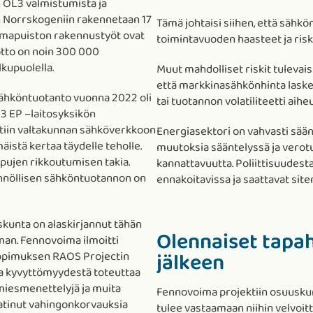
n OL3 valmistumista ja
n Norrskogeniin rakennetaan 17
Tämä johtaisi siihen, että sähk
imapuiston rakennustyöt ovat
toimintavuoden haasteet ja riskit
tto on noin 300 000
kupuolella.
Muut mahdolliset riskit tuleva
että markkinasähkönhinta laske
 sähköntuotanto vuonna 2022 oli
tai tuotannon volatiliteetti aih
 3 EP –laitosyksikön
ttiin valtakunnan sähköverkkoon
Energiasektori on vahvasti säänn
äistä kertaa täydelle teholle.
muutoksia sääntelyssä ja verot
ppujen rikkoutumisen takia.
kannattavuutta. Poliittisuudest
ännöllisen sähköntuotannon on
ennakoitavissa ja saattavat site
kunta on alaskirjannut tähän
Olennaiset tapa
man. Fennovoima ilmoitti
jälkeen
ssopimuksen RAOS Projectin
ja kyvyttömyydestä toteuttaa
miesmenettelyjä ja muita
Fennovoima projektiin osuuskun
aatinut vahingonkorvauksia
tulee vastaamaan niihin velvoitt