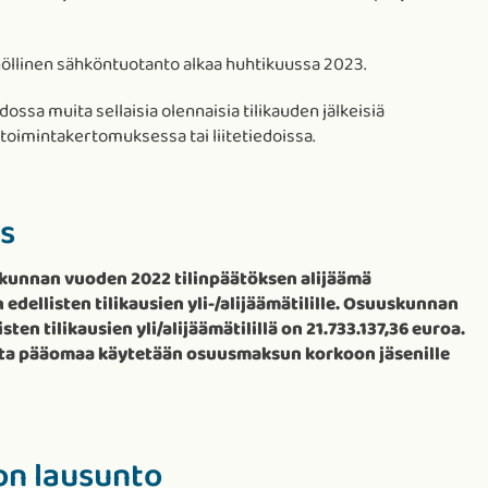
nöllinen sähköntuotanto alkaa huhtikuussa 2023.
ossa muita sellaisia olennaisia tilikauden jälkeisiä
u toimintakertomuksessa tai liitetiedoissa.
ys
skunnan vuoden 2022 tilinpäätöksen alijäämä
 edellisten tilikausien yli-/alijäämätilille. Osuuskunnan
en tilikausien yli/alijäämätilillä on 21.733.137,36 euroa.
aata pääomaa käytetään osuusmaksun korkoon jäsenille
on lausunto