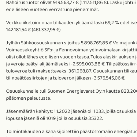
Rahoitustuotot olivat 919.563,77 € (1.117.511,86 €). Lasku johtui 
edelliseen vuoteen verrattuna pienemmät.
Verkkoliiketoiminnan tilikauden ylijäämä laski 69,2 % edellis
142.181,54 € (461.337,95 €).
Jylhän Sähköosuuskunnan sijoitus 5.898.769,85 € Voimajunkk
Voimaosakeyhtiö SF:n ja Fennovoiman ydinvoimalaan kirjattiin
olisi ollut lähes edellisen vuoden tasoa. Tulos alaskirjauksen j
ja veroja päätyi alijäämäiseksi -2.595.003,88 €. Tilipäätössiirr
tuloveroa tuli maksettavaksi 361.068,87. Osuuskunnan tilika
tilinpäätössiirtojen ja tuloveron jälkeen -3.576.545,06 €.
Osuuskunnalle tuli Suomen Energiavarat Oy:n kautta 823.20
pääoman palautusta.
Jäsenmäärän kehitys: 1.1.2022 jäseniä oli 1033, joilla osuuks
lopussa jäseniä oli 1019, joilla osuuksia 35322.
Toimintakauden aikana sijoitettiin päästöttömään energiatu