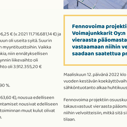
Fennovoima projekti
Voimajunkkarit Oy:n
5 € (v. 2021 11.716.681,14 €) ja
vieraasta pääomasta 
un oli useita syitä. Suurin
vastaamaan niihin vel
n myyntituottoihin. Vaikka
saadaan saatettua pr
ia, niin ennätyksellisen
nin liikevaihto oli
ihto oli 3.912.355,20 €
Maaliskuun 12. päivänä 2022 klo
vuoden kestävän koekäyttövaihe
90 %.
sähköntuotanto alkaa huhtikuu
063,60 €), nousua edelliseen
Fennovoima projektiin osuuskun
entamiset nousivat edelliseen
takausvastuut vieraasta pääoma
ketoiminnan muut kulut olivat
niihin velvoitteisiin, mitkä sitä
.
tilaan.