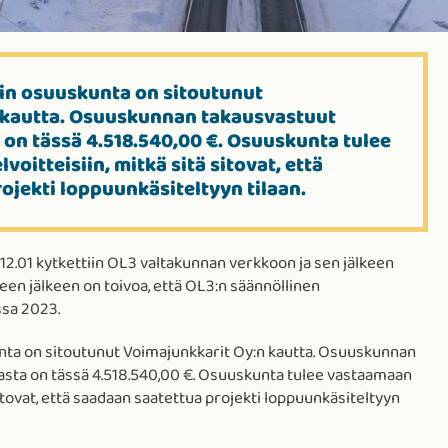
in osuuskunta on sitoutunut
 kautta. Osuuskunnan takausvastuut
on tässä 4.518.540,00 €. Osuuskunta tulee
voitteisiin, mitkä sitä sitovat, että
ojekti loppuunkäsiteltyyn tilaan.
 12.01 kytkettiin OL3 valtakunnan verkkoon ja sen jälkeen
en jälkeen on toivoa, että OL3:n säännöllinen
ssa 2023.
ta on sitoutunut Voimajunkkarit Oy:n kautta. Osuuskunnan
sta on tässä 4.518.540,00 €. Osuuskunta tulee vastaamaan
 sitovat, että saadaan saatettua projekti loppuunkäsiteltyyn