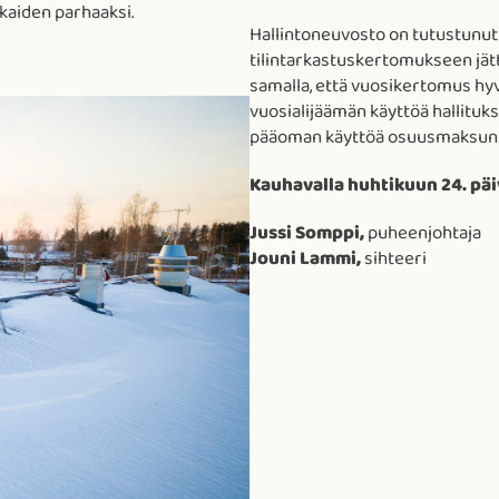
kaiden parhaaksi.
Hallintoneuvosto on tutustunut
tilintarkastuskertomukseen jä
samalla, että vuosikertomus hyvä
vuosialijäämän käyttöä hallituk
pääoman käyttöä osuusmaksun k
Kauhavalla huhtikuun 24. päi
Jussi Somppi,
puheenjohtaja
Jouni Lammi,
sihteeri