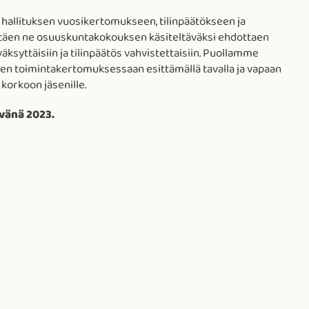
 hallituksen vuosikertomukseen, tilinpäätökseen ja
ttäen ne osuuskuntakokouksen käsiteltäväksi ehdottaen
ksyttäisiin ja tilinpäätös vahvistettaisiin. Puollamme
sen toimintakertomuksessaan esittämällä tavalla ja vapaan
orkoon jäsenille.
vänä 2023.