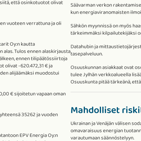
siitä, että osinkotuotot olivat
Säävarman verkon rakentamiseen 
kun energiaviranomaisten ilmoi
een vuoteen verrattuna ja oli
Sähkön myynnissä on myös haaste
tärkeimmäksi kilpailutekijäksi 
arit Oy:n kautta
Datahubin ja mittaustietojärje
 alas. Tulos ennen alaskirjausta
tasepalveluun.
älkeen, ennen tilipäätössiirtoja
ot olivat -620.472,31 € ja
Osuuskunnan asiakkaat ovat oso
uden alijäämäksi muodostui
tulee Jylhän verkkoalueella li
Osuuskunta pitää tärkeänä, ett
0,00 € sijoitetun vapaan oman
Mahdolliset riski
ia yhteensä 35262 ja vuoden
Ukrainan ja Venäjän välisen so
omavaraisuus energian tuotannon
otantoon EPV Energia Oy:n
varautumaan säännöstelyyn.