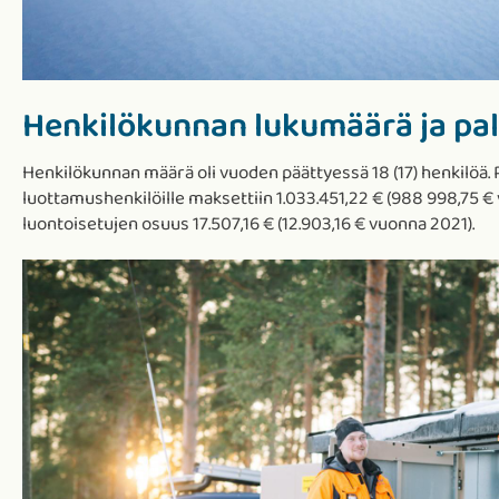
Henkilökunnan lukumäärä ja pa
Henkilökunnan määrä oli vuoden päättyessä 18 (17) henkilöä. 
luottamushenkilöille maksettiin 1.033.451,22 € (988 998,75 € 
luontoisetujen osuus 17.507,16 € (12.903,16 € vuonna 2021).