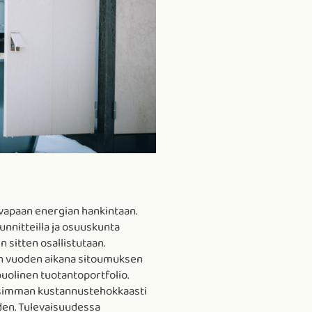
vapaan energian hankintaan.
nnitteilla ja osuuskunta
n sitten osallistutaan.
an vuoden aikana sitoumuksen
uolinen tuotantoportfolio.
lisimman kustannustehokkaasti
en. Tulevaisuudessa