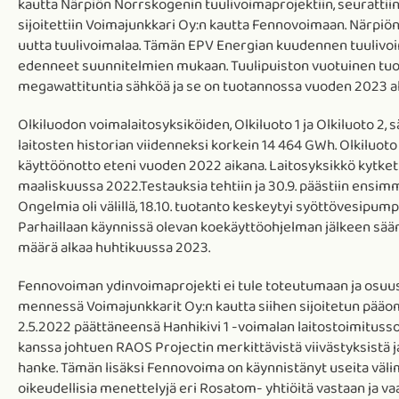
kautta Närpiön Norrskogenin tuulivoimaprojektiin, seurattii
sijoitettiin Voimajunkkari Oy:n kautta Fennovoimaan. Närpiö
uutta tuulivoimalaa. Tämän EPV Energian kuudennen tuulivo
edenneet suunnitelmien mukaan. Tuulipuiston vuotuinen tuo
megawattituntia sähköä ja se on tuotannossa vuoden 2023 al
Olkiluodon voimalaitosyksiköiden, Olkiluoto 1 ja Olkiluoto 2,
laitosten historian viidenneksi korkein 14 464 GWh. Olkiluoto
käyttöönotto eteni vuoden 2022 aikana. Laitosyksikkö kytke
maaliskuussa 2022.Testauksia tehtiin ja 30.9. päästiin ensimm
Ongelmia oli välillä, 18.10. tuotanto keskeytyi syöttövesipum
Parhaillaan käynnissä olevan koekäyttöohjelman jälkeen sä
määrä alkaa huhtikuussa 2023.
Fennovoiman ydinvoimaprojekti ei tule toteutumaan ja osuus
mennessä Voimajunkkarit Oy:n kautta siihen sijoitetun pääo
2.5.2022 päättäneensä Hanhikivi 1 -voimalan laitostoimitu
kanssa johtuen RAOS Projectin merkittävistä viivästyksistä 
hanke. Tämän lisäksi Fennovoima on käynnistänyt useita väli
oikeudellisia menettelyjä eri Rosatom- yhtiöitä vastaan ja v