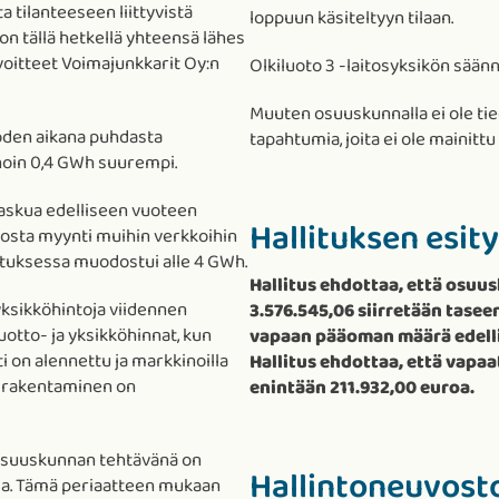
a tilanteeseen liittyvistä
loppuun käsiteltyyn tilaan.
 tällä hetkellä yhteensä lähes
voitteet Voimajunkkarit Oy:n
Olkiluoto 3 -laitosyksikön sään
Muuten osuuskunnalla ei ole tied
oden aikana puhdasta
tapahtumia, joita ei ole mainitt
noin 0,4 GWh suurempi.
laskua edelliseen vuoteen
Hallituksen esit
 josta myynti muihin verkkoihin
ituksessa muodostui alle 4 GWh.
Hallitus ehdottaa, että osuu
yksikköhintoja viidennen
3.576.545,06 siirretään taseen
otto- ja yksikköhinnat, kun
vapaan pääoman määrä edellist
 on alennettu ja markkinoilla
Hallitus ehdottaa, että vap
n rakentaminen on
enintään 211.932,00 euroa.
 osuuskunnan tehtävänä on
Hallintoneuvost
luja. Tämä periaatteen mukaan