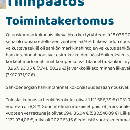
Tilinpäätös
Toimintakertomus
Osuuskunnan kokonaisliikevaihtoa kertyi yhteensä 18.035.206,2
siinä oli nousua edelliseen vuoteen 53,9 %. Liikevaihdon nousu
vaikuttava tekijä oli sähkön markkinahintojen vaikutus sähkö
hankintahinnat nousivat esim. korkeiden päästöoikeuksien tak
korkeat markkinahinnat kompensoivat tilannetta. Sähkön myyn
13.967.193,05 € (7.741.150,29 €) ja verkkoliiketoiminnan liikeva
(3.917.971,97 €).
Sähköenergian hankintahinnat kokonaisuudessaan nousivat 
Tuloslaskelmassa henkilöstökulut olivat 1.121.586,39 € (1.031.
vuoteen oli 8,8 %. Suunnitelman mukaiset poistot ja arvonal
vuoteen verrattuna ja olivat 694.136,04 € (580.546,89 €). Lii
1.172.934,06 €, mikä oli 202.263,15 € edellistä vuotta enemmän