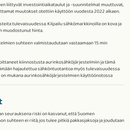
liittyvät investointiaikataulut ja -suunnitelmat muuttuvat,
ttamat muutokset otettiin käyttöön vuodesta 2022 alkaen.
ita tulevaisuudessa. Kilpailu sähkömarkkinoilla on kova ja
on muodostunut hinta.
stelmien suhteen valmistaudutaan vastaamaan 15 min
ittaneet kiinnostusta aurinkosähköjärjestelmiin ja tämä
säämään hajautettua sähköntuotantoa myös tulevaisuudessa.
ä on mukana aurinkosähköjärjestelmien käyttöönotossa
t
dan seurauksena riski on kasvanut, että Suomen
 suhteen ei riitä, jos tulee pitkiä pakkasjaksoja ja joudutaan