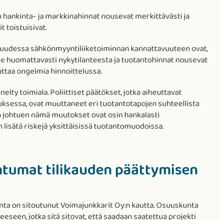
ön hankinta- ja markkinahinnat nousevat merkittävästi ja
 toistuisivat.
isuudessa sähkönmyyntiliiketoiminnan kannattavuuteen ovat,
e huomattavasti nykytilanteesta ja tuotantohinnat nousevat
euttaa ongelmia hinnoittelussa.
elty toimiala. Poliittiset päätökset, jotka aiheuttavat
uksessa, ovat muuttaneet eri tuotantotapojen suhteellista
a johtuen nämä muutokset ovat osin hankalasti
n lisätä riskejä yksittäisissä tuotantomuodoissa.
htumat tilikauden päättymisen
ta on sitoutunut Voimajunkkarit Oy:n kautta. Osuuskunta
eeseen, jotka sitä sitovat, että saadaan saatettua projekti