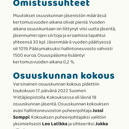
Omistussuhteet
Muutokset osuuskunnan jäsenistön määrässä
kertomusvuoden aikana olivat pieniä. Vuoden
aikana osuuskuntaan on liittynyt viisi uutta jäsentä,
jäsennumerojen siirtoja ja eroamisia tapahtui
yhteensä 30 kpl. Jäsenmäärä vuoden päättyessä
oli 1019. Pääsymaksuksi hallintoneuvosto vahvisti
1500 euroa. Osuuspääoma lisääntyi
kertomusvuoden aikana 0,2 %.
Osuuskunnan kokous
Varsinainen osuuskunnan kokous pidettiin
toukokuun 17. päivänä 2022 Suomen
Yrittäjäopistolla. Kokouksessa oli läsnä 18
osuuskunnan jäsentä. Osuuskunnan kokouksen
avasi hallintoneuvoston puheenjohtaja
Jussi
Somppi
. Kokouksen puheenjohtajaksi valittiin
yksimielisesti
Leo Latikka
ja sihteeriksi
Jukka