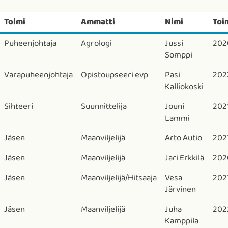
Toimi
Ammatti
Nimi
Toi
Puheenjohtaja
Agrologi
Jussi
202
Somppi
Varapuheenjohtaja
Opistoupseeri evp
Pasi
202
Kalliokoski
Sihteeri
Suunnittelija
Jouni
202
Lammi
Jäsen
Maanviljelijä
Arto Autio
202
Jäsen
Maanviljelijä
Jari Erkkilä
202
Jäsen
Maanviljelijä/Hitsaaja
Vesa
202
Järvinen
Jäsen
Maanviljelijä
Juha
202
Kamppila