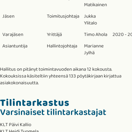
Matikainen
Jäsen
Toimitusjohtaja
Jukka
Ylitalo
Varajäsen
Yrittäjä
Timo Ahola
2020 - 2
Asiantuntija
Hallintojohtaja
Marianne
Jylhä
Hallitus on pitänyt toimintavuoden aikana 12 kokousta.
Kokouksissa käsiteltiin yhteensä 133 pöytäkirjaan kirjattua
asiakokonaisuutta.
Tilintarkastus
Varsinaiset tilintarkastajat
KLT Päivi Kallio
KLT Heidi Tuomela