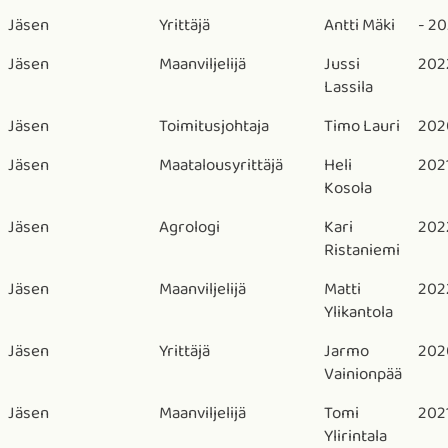
Jäsen
Yrittäjä
Antti Mäki
- 2
Jäsen
Maanviljelijä
Jussi
202
Lassila
Jäsen
Toimitusjohtaja
Timo Lauri
202
Jäsen
Maatalousyrittäjä
Heli
202
Kosola
Jäsen
Agrologi
Kari
202
Ristaniemi
Jäsen
Maanviljelijä
Matti
202
Ylikantola
Jäsen
Yrittäjä
Jarmo
202
Vainionpää
Jäsen
Maanviljelijä
Tomi
202
Ylirintala