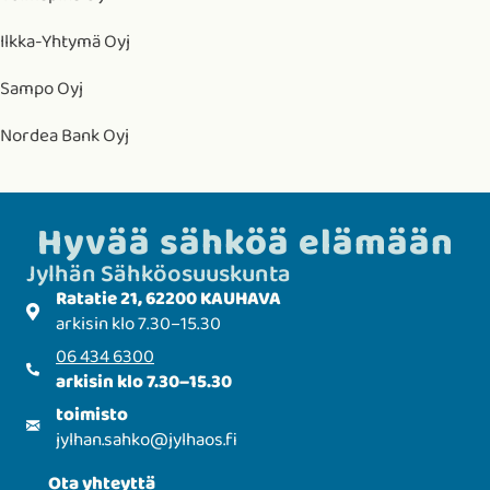
Ilkka-Yhtymä Oyj
Sampo Oyj
Nordea Bank Oyj
Hyvää sähköä elämään
Jylhän Sähkö­­osuuskunta
Ratatie 21, 62200 KAUHAVA
arkisin klo 7.30–15.30
06 434 6300
arkisin klo 7.30–15.30
toimisto
jylhan.sahko
@
jylhaos.fi
Ota yhteyttä