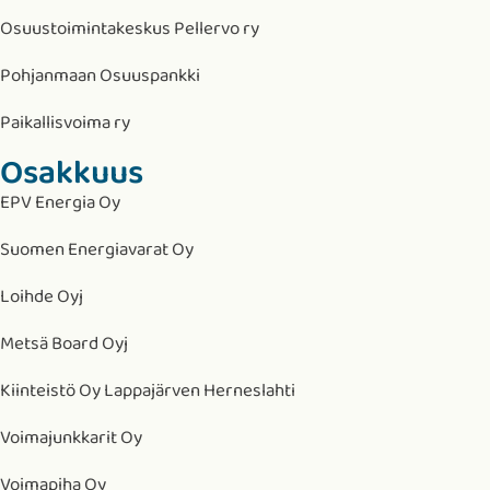
Osuustoimintakeskus Pellervo ry
Pohjanmaan Osuuspankki
Paikallisvoima ry
Osakkuus
EPV Energia Oy
Suomen Energiavarat Oy
Loihde Oyj
Metsä Board Oyj
Kiinteistö Oy Lappajärven Herneslahti
Voimajunkkarit Oy
Voimapiha Oy