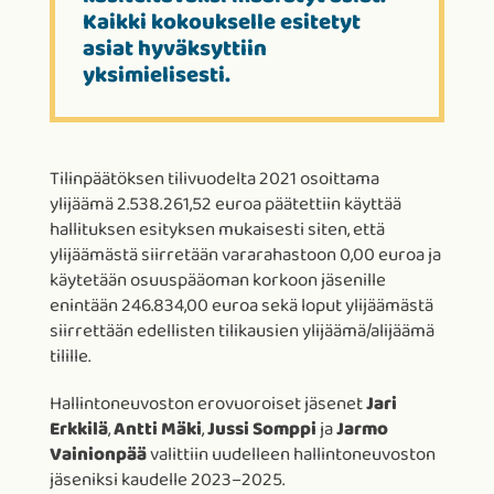
Kaikki kokoukselle esitetyt
asiat hyväksyttiin
yksimielisesti.
Tilinpäätöksen tilivuodelta 2021 osoittama
ylijäämä 2.538.261,52 euroa päätettiin käyttää
hallituksen esityksen mukaisesti siten, että
ylijäämästä siirretään vararahastoon 0,00 euroa ja
käytetään osuuspääoman korkoon jäsenille
enintään 246.834,00 euroa sekä loput ylijäämästä
siirrettään edellisten tilikausien ylijäämä/alijäämä
tilille.
Hallintoneuvoston erovuoroiset jäsenet
Jari
Erkkilä
,
Antti Mäki
,
Jussi Somppi
ja
Jarmo
Vainionpää
valittiin uudelleen hallintoneuvoston
jäseniksi kaudelle 2023–2025.