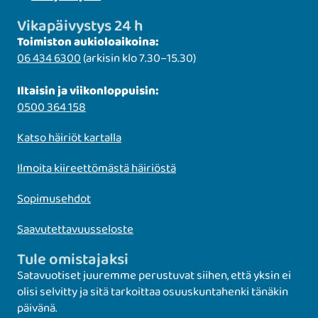
Vikapäivystys 24 h
Toimiston aukioloaikoina:
06 434 6300
(arkisin klo 7.30–15.30)
Iltaisin ja viikonloppuisin:
0500 364 158
Katso häiriöt kartalla
Ilmoita kiireettömästä häiriöstä
Sopimusehdot
Saavutettavuusseloste
Tule omistajaksi
Satavuotiset juuremme perustuvat siihen, että yksin ei
olisi selvitty ja sitä tarkoittaa osuuskuntahenki tänäkin
päivänä.