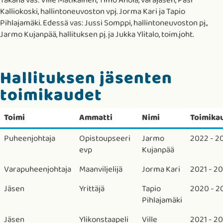
Takana vas: Ville Matikainen, Timo Ahola, varajäsen, Pasi
Kalliokoski, hallintoneuvoston vpj. Jorma Kari ja Tapio
Pihlajamäki. Edessä vas: Jussi Somppi, hallintoneuvoston pj.,
Jarmo Kujanpää, hallituksen pj. ja Jukka Ylitalo, toim.joht.
Hallituksen jäsenten
toimikaudet
Toimi
Ammatti
Nimi
Toimika
Puheenjohtaja
Opistoupseeri
Jarmo
2022 - 2
evp
Kujanpää
Varapuheenjohtaja
Maanviljelijä
Jorma Kari
2021 - 2
Jäsen
Yrittäjä
Tapio
2020 - 2
Pihlajamäki
Jäsen
Ylikonstaapeli
Ville
2021 - 2