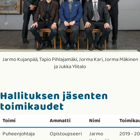
Jarmo Kujanpää, Tapio Pihlajamäki, Jorma Kari, Jorma Mäkinen
ja Jukka Ylitalo
Hallituksen jäsenten
toimikaudet
Toimi
Ammatti
Nimi
Toimika
Puheenjohtaja
Opistoupseeri
Jarmo
2019 - 2