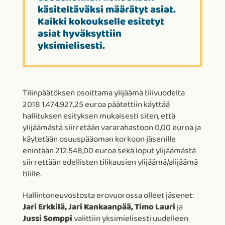
käsiteltäväksi määrätyt asiat.
Kaikki kokoukselle esitetyt
asiat hyväksyttiin
yksimielisesti.
Tilinpäätöksen osoittama ylijäämä tilivuodelta
2018 1.474.927,25 euroa päätettiin käyttää
hallituksen esityksen mukaisesti siten, että
ylijäämästä siirretään vararahastoon 0,00 euroa ja
käytetään osuuspääoman korkoon jäsenille
enintään 212.548,00 euroa sekä loput ylijäämästä
siirrettään edellisten tilikausien ylijäämä/alijäämä
tilille.
Hallintoneuvostosta erovuorossa olleet jäsenet:
Jari Erkkilä, Jari Kankaanpää, Timo Lauri
ja
Jussi Somppi
valittiin yksimielisesti uudelleen