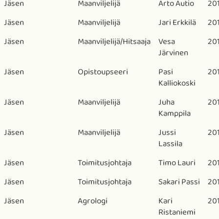
Jäsen
Maanviljelijä
Arto Autio
20
Jäsen
Maanviljelijä
Jari Erkkilä
201
Jäsen
Maanviljelijä/Hitsaaja
Vesa
20
Järvinen
Jäsen
Opistoupseeri
Pasi
201
Kalliokoski
Jäsen
Maanviljelijä
Juha
201
Kamppila
Jäsen
Maanviljelijä
Jussi
201
Lassila
Jäsen
Toimitusjohtaja
Timo Lauri
201
Jäsen
Toimitusjohtaja
Sakari Passi
20
Jäsen
Agrologi
Kari
201
Ristaniemi