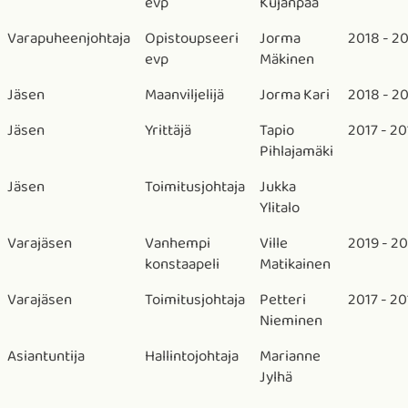
evp
Kujanpää
Varapuheenjohtaja
Opistoupseeri
Jorma
2018 - 2
evp
Mäkinen
Jäsen
Maanviljelijä
Jorma Kari
2018 - 2
Jäsen
Yrittäjä
Tapio
2017 - 20
Pihlajamäki
Jäsen
Toimitusjohtaja
Jukka
Ylitalo
Varajäsen
Vanhempi
Ville
2019 - 2
konstaapeli
Matikainen
Varajäsen
Toimitusjohtaja
Petteri
2017 - 20
Nieminen
Asiantuntija
Hallintojohtaja
Marianne
Jylhä