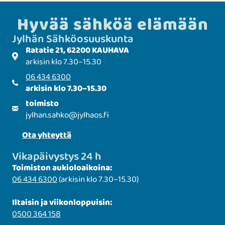
Hyvää sähköä elämään
Jylhän Sähkö­­osuuskunta
Ratatie 21, 62200 KAUHAVA
arkisin klo 7.30–15.30
06 434 6300
arkisin klo 7.30–15.30
toimisto
jylhan.sahko
@
jylhaos.fi
Ota yhteyttä
Vikapäivystys 24 h
Toimiston aukioloaikoina:
06 434 6300
(arkisin klo 7.30–15.30)
Iltaisin ja viikonloppuisin:
0500 364 158