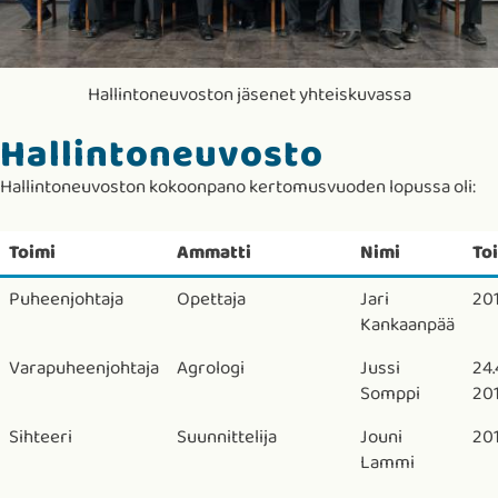
Hallintoneuvoston jäsenet yhteiskuvassa
Hallintoneuvosto
Hallintoneuvoston kokoonpano kertomusvuoden lopussa oli:
Toimi
Ammatti
Nimi
To
Puheenjohtaja
Opettaja
Jari
201
Kankaanpää
Varapuheenjohtaja
Agrologi
Jussi
24.
Somppi
20
Sihteeri
Suunnittelija
Jouni
20
Lammi