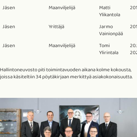
Jäsen
Maanviljelijä
Matti
201
Ylikantola
Jäsen
Yrittäjä
Jarmo
201
Vainionpää
Jäsen
Maanviljelijä
Tomi
20.
Ylirintala
20
Hallintoneuvosto piti toimintavuoden aikana kolme kokousta,
joissa käsiteltiin 34 pöytäkirjaan merkittyä asiakokonaisuutta.