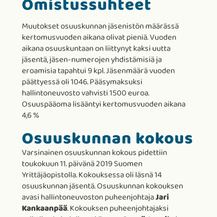
Omistussuhteet
Muutokset osuuskunnan jäsenistön määrässä
kertomusvuoden aikana olivat pieniä. Vuoden
aikana osuuskuntaan on liittynyt kaksi uutta
jäsentä, jäsen-numerojen yhdistämisiä ja
eroamisia tapahtui 9 kpl. Jäsenmäärä vuoden
päättyessä oli 1046. Pääsymaksuksi
hallintoneuvosto vahvisti 1500 euroa.
Osuuspääoma lisääntyi kertomusvuoden aikana
4,6 %
Osuuskunnan kokous
Varsinainen osuuskunnan kokous pidettiin
toukokuun 11. päivänä 2019 Suomen
Yrittäjäopistolla. Kokouksessa oli läsnä 14
osuuskunnan jäsentä. Osuuskunnan kokouksen
avasi hallintoneuvoston puheenjohtaja
Jari
Kankaanpää
. Kokouksen puheenjohtajaksi