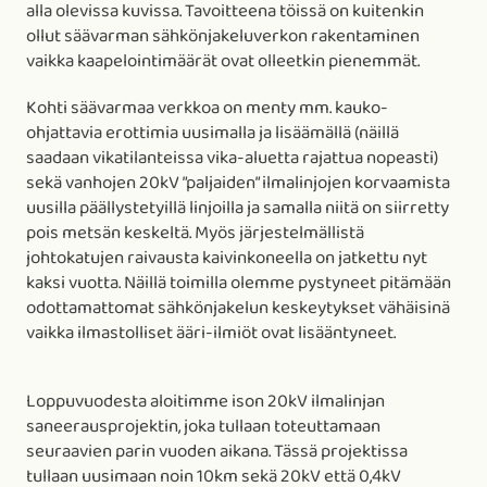
alla olevissa kuvissa. Tavoitteena töissä on kuitenkin
ollut säävarman sähkönjakeluverkon rakentaminen
vaikka kaapelointimäärät ovat olleetkin pienemmät.
Kohti säävarmaa verkkoa on menty mm. kauko-
ohjattavia erottimia uusimalla ja lisäämällä (näillä
saadaan vikatilanteissa vika-aluetta rajattua nopeasti)
sekä vanhojen 20kV ”paljaiden” ilmalinjojen korvaamista
uusilla päällystetyillä linjoilla ja samalla niitä on siirretty
pois metsän keskeltä. Myös järjestelmällistä
johtokatujen raivausta kaivinkoneella on jatkettu nyt
kaksi vuotta. Näillä toimilla olemme pystyneet pitämään
odottamattomat sähkönjakelun keskeytykset vähäisinä
vaikka ilmastolliset ääri-ilmiöt ovat lisääntyneet.
Loppuvuodesta aloitimme ison 20kV ilmalinjan
saneerausprojektin, joka tullaan toteuttamaan
seuraavien parin vuoden aikana. Tässä projektissa
tullaan uusimaan noin 10km sekä 20kV että 0,4kV