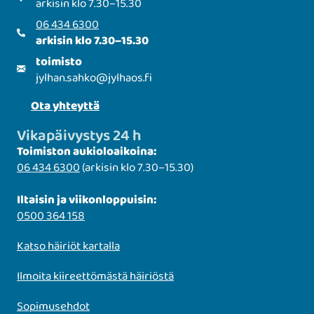
arkisin klo 7.30–15.30
06 434 6300
arkisin klo 7.30–15.30
toimisto
jylhan.sahko
@
jylhaos.fi
Ota yhteyttä
Vikapäivystys 24 h
Toimiston aukioloaikoina:
06 434 6300
(arkisin klo 7.30–15.30)
Iltaisin ja viikonloppuisin:
0500 364 158
Katso häiriöt kartalla
Ilmoita kiireettömästä häiriöstä
Sopimusehdot