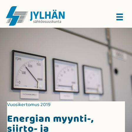
Vuosikertomus 2019
Energian myynti-,
siirto- ja