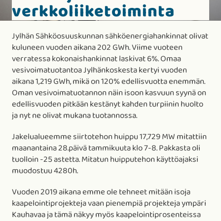
verkkoliiketoiminta
Jylhän Sähköosuuskunnan sähköenergiahankinnat olivat
kuluneen vuoden aikana 202 GWh. Viime vuoteen
verratessa kokonaishankinnat laskivat 6%. Omaa
vesivoimatuotantoa Jylhänkoskesta kertyi vuoden
aikana 1,219 GWh, mikä on 120% edellisvuotta enemmän.
Oman vesivoimatuotannon näin isoon kasvuun syynä on
edellisvuoden pitkään kestänyt kahden turpiinin huolto
ja nyt ne olivat mukana tuotannossa.
Jakelualueemme siirtotehon huippu 17,729 MW mitattiin
maanantaina 28.päivä tammikuuta klo 7-8. Pakkasta oli
tuolloin -25 astetta. Mitatun huipputehon käyttöajaksi
muodostuu 4280h.
Vuoden 2019 aikana emme ole tehneet mitään isoja
kaapelointiprojekteja vaan pienempiä projekteja ympäri
Kauhavaa ja tämä näkyy myös kaapelointiprosenteissa