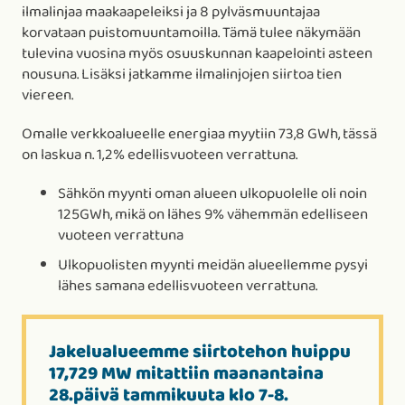
ilmalinjaa maakaapeleiksi ja 8 pylväsmuuntajaa
korvataan puistomuuntamoilla. Tämä tulee näkymään
tulevina vuosina myös osuuskunnan kaapelointi asteen
nousuna. Lisäksi jatkamme ilmalinjojen siirtoa tien
viereen.
Omalle verkkoalueelle energiaa myytiin 73,8 GWh, tässä
on laskua n. 1,2% edellisvuoteen verrattuna.
Sähkön myynti oman alueen ulkopuolelle oli noin
125GWh, mikä on lähes 9% vähemmän edelliseen
vuoteen verrattuna
Ulkopuolisten myynti meidän alueellemme pysyi
lähes samana edellisvuoteen verrattuna.
Jakelualueemme siirtotehon huippu
17,729 MW mitattiin maanantaina
28.päivä tammikuuta klo 7-8.