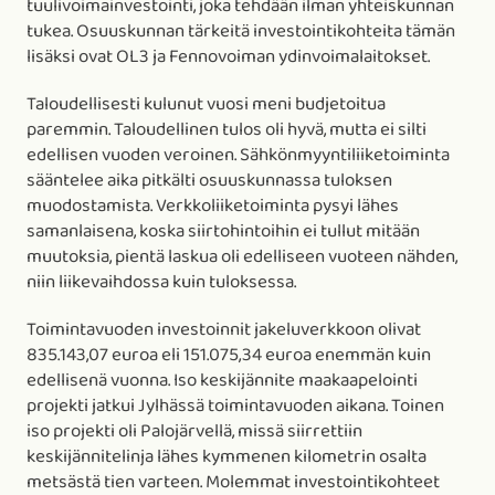
tuulivoimainvestointi, joka tehdään ilman yhteiskunnan
tukea. Osuuskunnan tärkeitä investointikohteita tämän
lisäksi ovat OL3 ja Fennovoiman ydinvoimalaitokset.
Taloudellisesti kulunut vuosi meni budjetoitua
paremmin. Taloudellinen tulos oli hyvä, mutta ei silti
edellisen vuoden veroinen. Sähkönmyyntiliiketoiminta
sääntelee aika pitkälti osuuskunnassa tuloksen
muodostamista. Verkkoliiketoiminta pysyi lähes
samanlaisena, koska siirtohintoihin ei tullut mitään
muutoksia, pientä laskua oli edelliseen vuoteen nähden,
niin liikevaihdossa kuin tuloksessa.
Toimintavuoden investoinnit jakeluverkkoon olivat
835.143,07 euroa eli 151.075,34 euroa enemmän kuin
edellisenä vuonna. Iso keskijännite maakaapelointi
projekti jatkui Jylhässä toimintavuoden aikana. Toinen
iso projekti oli Palojärvellä, missä siirrettiin
keskijännitelinja lähes kymmenen kilometrin osalta
metsästä tien varteen. Molemmat investointikohteet