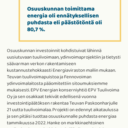
Osuuskunnan toimittama
energia oli ennätyksellisen
puhdasta eli päästötöntä oli
80,7 %.
Osuuskunnan investoinnit kohdistuivat lähinnä
uusiutuvaan tuulivoimaan, ydinvoimaprojektiin ja tietysti
säävarman verkon rakentamiseen
kustannustehokkaasti Energiaviraston mallin mukaan.
Teuvan tuulivoimapuistoa ja Fennovoiman
ydinvoimalaitosta pääomitettiin sitoumuksiemme
mukaisesti. EPV Energian konserniyhtiö EPV Tuulivoima
Oy ja sen osakkaat tekivät edellisenä vuonna
investointipäätöksen rakentaa Teuvan Paskoonharjulle
21 uutta tuulivoimalaa. Projekti on edennyt aikataulussa
ja sen pitäisi tuottaa osuuskunnalle puhdasta energiaa
tammikuussa 2022. Hanke on markkinaehtoinen