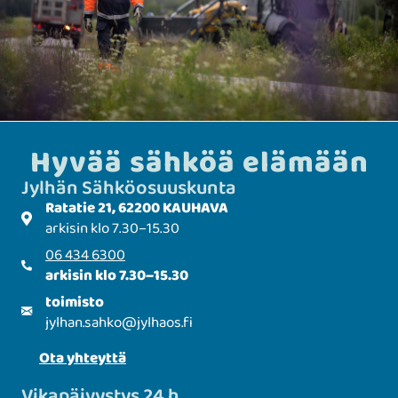
Hyvää sähköä elämään
Jylhän Sähkö­­osuuskunta
Ratatie 21, 62200 KAUHAVA
arkisin klo 7.30–15.30
06 434 6300
arkisin klo 7.30–15.30
toimisto
jylhan.sahko
@
jylhaos.fi
Ota yhteyttä
Vikapäivystys 24 h