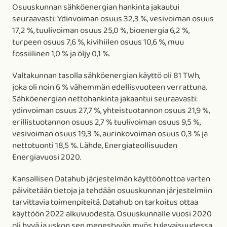
Osuuskunnan sähköenergian hankinta jakautui
seuraavasti: Ydinvoiman osuus 32,3 %, vesivoiman osuus
17,2 %, tuulivoiman osuus 25,0 %, bioenergia 6,2 %,
turpeen osuus 7,6 %, kivihiilen osuus 10,6 %, muu
fossiilinen 1,0 % ja öljy 0,1 %.
Valtakunnan tasolla sähköenergian käyttö oli 81 TWh,
joka oli noin 6 % vähemmän edellisvuoteen verrattuna.
Sähköenergian nettohankinta jakaantui seuraavasti:
ydinvoiman osuus 27,7 %, yhteistuotannon osuus 21,9 %,
erillistuotannon osuus 2,7 % tuulivoiman osuus 9,5 %,
vesivoiman osuus 19,3 %, aurinkovoiman osuus 0,3 % ja
nettotuonti 18,5 %. Lähde, Energiateollisuuden
Energiavuosi 2020.
Kansallisen Datahub järjestelmän käyttöönottoa varten
päivitetään tietoja ja tehdään osuuskunnan järjestelmiin
tarvittavia toimenpiteitä. Datahub on tarkoitus ottaa
käyttöön 2022 alkuvuodesta. Osuuskunnalle vuosi 2020
oli hyvä ja uskon sen menestyvän myös tulevaisuudessa.