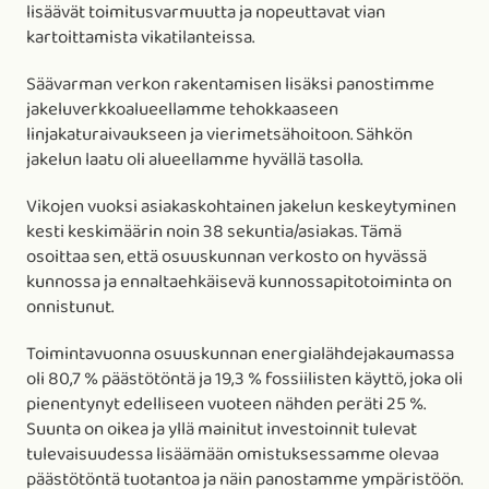
lisäävät toimitusvarmuutta ja nopeuttavat vian
kartoittamista vikatilanteissa.
Säävarman verkon rakentamisen lisäksi panostimme
jakeluverkkoalueellamme tehokkaaseen
linjakaturaivaukseen ja vierimetsähoitoon. Sähkön
jakelun laatu oli alueellamme hyvällä tasolla.
Vikojen vuoksi asiakaskohtainen jakelun keskeytyminen
kesti keskimäärin noin 38 sekuntia/asiakas. Tämä
osoittaa sen, että osuuskunnan verkosto on hyvässä
kunnossa ja ennaltaehkäisevä kunnossapitotoiminta on
onnistunut.
Toimintavuonna osuuskunnan energialähdejakaumassa
oli 80,7 % päästötöntä ja 19,3 % fossiilisten käyttö, joka oli
pienentynyt edelliseen vuoteen nähden peräti 25 %.
Suunta on oikea ja yllä mainitut investoinnit tulevat
tulevaisuudessa lisäämään omistuksessamme olevaa
päästötöntä tuotantoa ja näin panostamme ympäristöön.