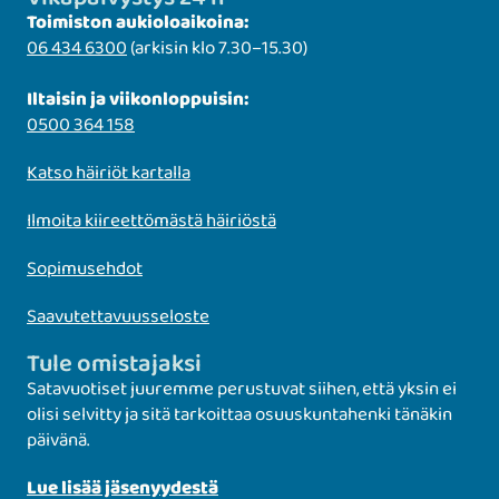
Toimiston aukioloaikoina:
06 434 6300
(arkisin klo 7.30–15.30)
Iltaisin ja viikonloppuisin:
0500 364 158
Katso häiriöt kartalla
Ilmoita kiireettömästä häiriöstä
Sopimusehdot
Saavutettavuusseloste
Tule omistajaksi
Satavuotiset juuremme perustuvat siihen, että yksin ei
olisi selvitty ja sitä tarkoittaa osuuskuntahenki tänäkin
päivänä.
Lue lisää jäsenyydestä