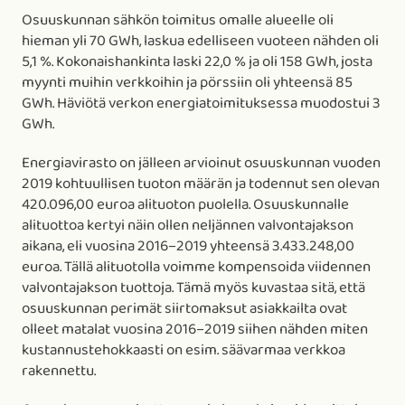
Osuuskunnan sähkön toimitus omalle alueelle oli
hieman yli 70 GWh, laskua edelliseen vuoteen nähden oli
5,1 %. Kokonaishankinta laski 22,0 % ja oli 158 GWh, josta
myynti muihin verkkoihin ja pörssiin oli yhteensä 85
GWh. Häviötä verkon energiatoimituksessa muodostui 3
GWh.
Energiavirasto on jälleen arvioinut osuuskunnan vuoden
2019 kohtuullisen tuoton määrän ja todennut sen olevan
420.096,00 euroa alituoton puolella. Osuuskunnalle
alituottoa kertyi näin ollen neljännen valvontajakson
aikana, eli vuosina 2016–2019 yhteensä 3.433.248,00
euroa. Tällä alituotolla voimme kompensoida viidennen
valvontajakson tuottoja. Tämä myös kuvastaa sitä, että
osuuskunnan perimät siirtomaksut asiakkailta ovat
olleet matalat vuosina 2016–2019 siihen nähden miten
kustannustehokkaasti on esim. säävarmaa verkkoa
rakennettu.