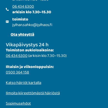
06 434 6300
arkisin klo 7.30–15.30
toimisto
jylhan.sahko
@
jylhaos.fi
Ota yhteyttä
Vikapäivystys 24 h
Toimiston aukioloaikoina:
06 434 6300
(arkisin klo 7.30–15.30)
Iltaisin ja viikonloppuisin:
0500 364 158
Katso häiriöt kartalla
Ilmoita kiireettömästä häiriöstä
Sopimusehdot