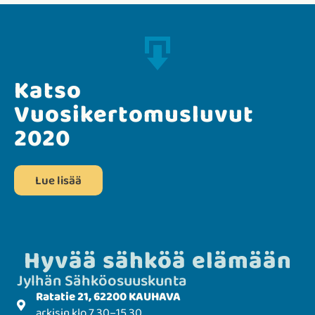
Katso
Vuosikertomusluvut
2020
Lue lisää
Hyvää sähköä elämään
Jylhän Sähkö­­osuuskunta
Ratatie 21, 62200 KAUHAVA
arkisin klo 7.30–15.30