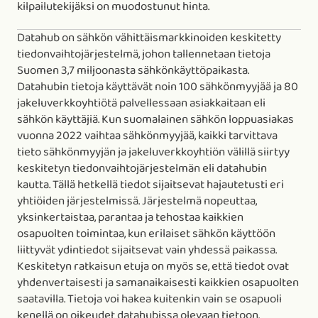
kilpailutekijäksi on muodostunut hinta.
Datahub on sähkön vähittäismarkkinoiden keskitetty
tiedonvaihtojärjestelmä, johon tallennetaan tietoja
Suomen 3,7 miljoonasta sähkönkäyttöpaikasta.
Datahubin tietoja käyttävät noin 100 sähkönmyyjää ja 80
jakeluverkkoyhtiötä palvellessaan asiakkaitaan eli
sähkön käyttäjiä. Kun suomalainen sähkön loppuasiakas
vuonna 2022 vaihtaa sähkönmyyjää, kaikki tarvittava
tieto sähkönmyyjän ja jakeluverkkoyhtiön välillä siirtyy
keskitetyn tiedonvaihtojärjestelmän eli datahubin
kautta. Tällä hetkellä tiedot sijaitsevat hajautetusti eri
yhtiöiden järjestelmissä. Järjestelmä nopeuttaa,
yksinkertaistaa, parantaa ja tehostaa kaikkien
osapuolten toimintaa, kun erilaiset sähkön käyttöön
liittyvät ydintiedot sijaitsevat vain yhdessä paikassa.
Keskitetyn ratkaisun etuja on myös se, että tiedot ovat
yhdenvertaisesti ja samanaikaisesti kaikkien osapuolten
saatavilla. Tietoja voi hakea kuitenkin vain se osapuoli
kenellä on oikeudet datahubissa olevaan tietoon.