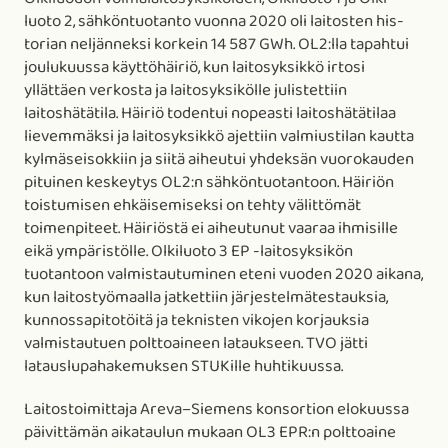
luoto 2, sähköntuotanto vuonna 2020 oli laitosten his-
torian neljänneksi korkein 14 587 GWh. OL2:lla tapahtui
joulukuussa käyttöhäiriö, kun laitosyksikkö irtosi
yllättäen verkosta ja laitosyksikölle julistettiin
laitoshätätila. Häiriö todentui nopeasti laitoshätätilaa
lievemmäksi ja laitosyksikkö ajettiin valmiustilan kautta
kylmäseisokkiin ja siitä aiheutui yhdeksän vuorokauden
pituinen keskeytys OL2:n sähköntuotantoon. Häiriön
toistumisen ehkäisemiseksi on tehty välittömät
toimenpiteet. Häiriöstä ei aiheutunut vaaraa ihmisille
eikä ympäristölle. Olkiluoto 3 EP -laitosyksikön
tuotantoon valmistautuminen eteni vuoden 2020 aikana,
kun laitostyömaalla jatkettiin järjestelmätestauksia,
kunnossapitotöitä ja teknisten vikojen korjauksia
valmistautuen polttoaineen lataukseen. TVO jätti
latauslupahakemuksen STUKille huhtikuussa.
Laitostoimittaja Areva–Siemens konsortion elokuussa
päivittämän aikataulun mukaan OL3 EPR:n polttoaine