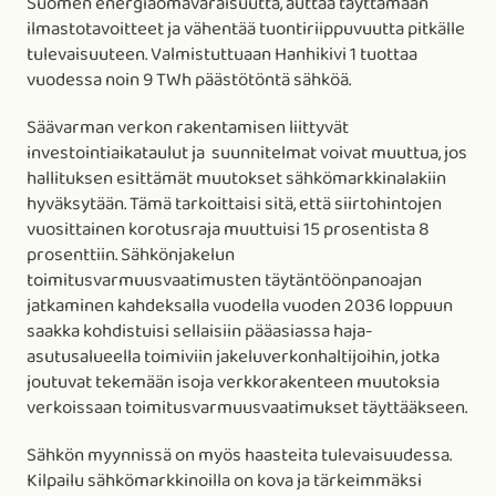
Suomen energiaomavaraisuutta, auttaa täyttämään
ilmastotavoitteet ja vähentää tuontiriippuvuutta pitkälle
tulevaisuuteen. Valmistuttuaan Hanhikivi 1 tuottaa
vuodessa noin 9 TWh päästötöntä sähköä.
Säävarman verkon rakentamisen liittyvät
investointiaikataulut ja suunnitelmat voivat muuttua, jos
hallituksen esittämät muutokset sähkömarkkinalakiin
hyväksytään. Tämä tarkoittaisi sitä, että siirtohintojen
vuosittainen korotusraja muuttuisi 15 prosentista 8
prosenttiin. Sähkönjakelun
toimitusvarmuusvaatimusten täytäntöönpanoajan
jatkaminen kahdeksalla vuodella vuoden 2036 loppuun
saakka kohdistuisi sellaisiin pääasiassa haja-
asutusalueella toimiviin jakeluverkonhaltijoihin, jotka
joutuvat tekemään isoja verkkorakenteen muutoksia
verkoissaan toimitusvarmuusvaatimukset täyttääkseen.
Sähkön myynnissä on myös haasteita tulevaisuudessa.
Kilpailu sähkömarkkinoilla on kova ja tärkeimmäksi