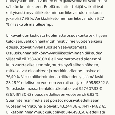
ennätyslämpimän vuoden energiakäytöllä oli vaikutusta
sähkön kulutukseen. Edellä mainitut tekijät vaikuttivat
erityisesti myyntiliiketoiminnan liikevaihdon laskuun,
joka oli 37,95 %. Verkkoliiketoiminnan liikevaihdon 5,27
%:n lasku oli maltillisempi.
Liikevaihdon laskusta huolimatta osuuskunta teki hyvän
tuloksen. Sähkön hankintahinnat viime vuoden aikana
edesauttoivat hyvän tuloksen saavuttamista.
Osuuskunnan sähkönmyyntiliiketoiminnan tilikauden
ylijäämä oli 353.498,08 € eli huomattavasti pienempi
kuin vuotta aikaisemmin, mutta hyvä siihen nähden,
mitkä olivat olosuhteet ja markkinatilanne. Laskua oli
76,49 %. Verkkoliiketoiminnan tilikauden ylijäämä laski
23,29 % edelliseen vuoteen verrattuna ja oli 599.593,12 €.
Tuloslaskelmassa henkilöstökulut olivat 927.607,33 €
(867.491,30 €), nousua edelliseen vuoteen oli 6,93 %.
Suunnitelman mukaiset poistot nousivat edelliseen
vuoteen verrattuna ja olivat 543.244,38 € (441.714,82 €).
Liiketoiminnan muut kulut olivat 344.498,66 € edellistä