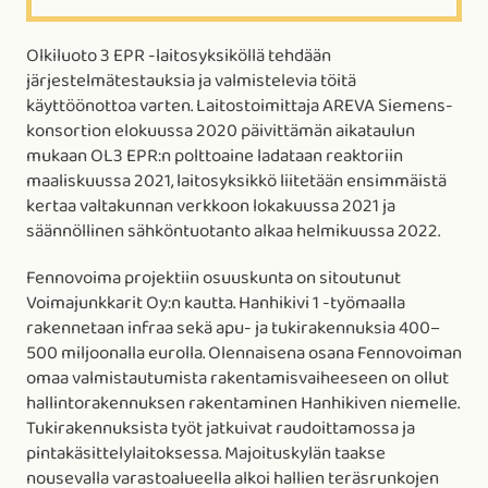
Olkiluoto 3 EPR -laitosyksiköllä tehdään
järjestelmätestauksia ja valmistelevia töitä
käyttöönottoa varten. Laitostoimittaja AREVA Siemens-
konsortion elokuussa 2020 päivittämän aikataulun
mukaan OL3 EPR:n polttoaine ladataan reaktoriin
maaliskuussa 2021, laitosyksikkö liitetään ensimmäistä
kertaa valtakunnan verkkoon lokakuussa 2021 ja
säännöllinen sähköntuotanto alkaa helmikuussa 2022.
Fennovoima projektiin osuuskunta on sitoutunut
Voimajunkkarit Oy:n kautta. Hanhikivi 1 -työmaalla
rakennetaan infraa sekä apu- ja tukirakennuksia 400–
500 miljoonalla eurolla. Olennaisena osana Fennovoiman
omaa valmistautumista rakentamisvaiheeseen on ollut
hallintorakennuksen rakentaminen Hanhikiven niemelle.
Tukirakennuksista työt jatkuivat raudoittamossa ja
pintakäsittelylaitoksessa. Majoituskylän taakse
nousevalla varastoalueella alkoi hallien teräsrunkojen