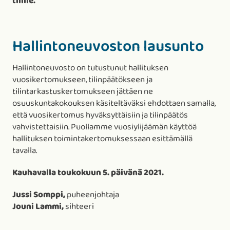
tilille.
Hallintoneuvoston lausunto
Hallintoneuvosto on tutustunut hallituksen
vuosikertomukseen, tilinpäätökseen ja
tilintarkastuskertomukseen jättäen ne
osuuskuntakokouksen käsiteltäväksi ehdottaen samalla,
että vuosikertomus hyväksyttäisiin ja tilinpäätös
vahvistettaisiin. Puollamme vuosiylijäämän käyttöä
hallituksen toimintakertomuksessaan esittämällä
tavalla.
Kauhavalla toukokuun 5. päivänä 2021.
Jussi Somppi,
puheenjohtaja
Jouni Lammi,
sihteeri