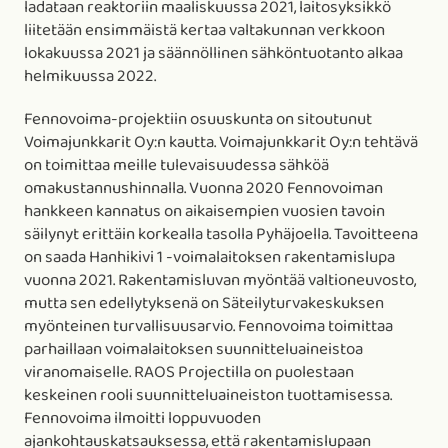
ladataan reaktoriin maaliskuussa 2021, laitosyksikkö
liitetään ensimmäistä kertaa valtakunnan verkkoon
lokakuussa 2021 ja säännöllinen sähköntuotanto alkaa
helmikuussa 2022.
Fennovoima-projektiin osuuskunta on sitoutunut
Voimajunkkarit Oy:n kautta. Voimajunkkarit Oy:n tehtävä
on toimittaa meille tulevaisuudessa sähköä
omakustannushinnalla. Vuonna 2020 Fennovoiman
hankkeen kannatus on aikaisempien vuosien tavoin
säilynyt erittäin korkealla tasolla Pyhäjoella. Tavoitteena
on saada Hanhikivi 1 -voimalaitoksen rakentamislupa
vuonna 2021. Rakentamisluvan myöntää valtioneuvosto,
mutta sen edellytyksenä on Säteilyturvakeskuksen
myönteinen turvallisuusarvio. Fennovoima toimittaa
parhaillaan voimalaitoksen suunnitteluaineistoa
viranomaiselle. RAOS Projectilla on puolestaan
keskeinen rooli suunnitteluaineiston tuottamisessa.
Fennovoima ilmoitti loppuvuoden
ajankohtauskatsauksessa, että rakentamislupaan