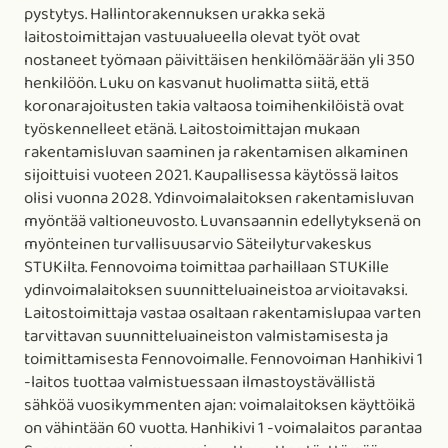
pystytys. Hallintorakennuksen urakka sekä
laitostoimittajan vastuualueella olevat työt ovat
nostaneet työmaan päivittäisen henkilömäärään yli 350
henkilöön. Luku on kasvanut huolimatta siitä, että
koronarajoitusten takia valtaosa toimihenkilöistä ovat
työskennelleet etänä. Laitostoimittajan mukaan
rakentamisluvan saaminen ja rakentamisen alkaminen
sijoittuisi vuoteen 2021. Kaupallisessa käytössä laitos
olisi vuonna 2028. Ydinvoimalaitoksen rakentamisluvan
myöntää valtioneuvosto. Luvansaannin edellytyksenä on
myönteinen turvallisuusarvio Säteilyturvakeskus
STUKilta. Fennovoima toimittaa parhaillaan STUKille
ydinvoimalaitoksen suunnitteluaineistoa arvioitavaksi.
Laitostoimittaja vastaa osaltaan rakentamislupaa varten
tarvittavan suunnitteluaineiston valmistamisesta ja
toimittamisesta Fennovoimalle. Fennovoiman Hanhikivi 1
-laitos tuottaa valmistuessaan ilmastoystävällistä
sähköä vuosikymmenten ajan: voimalaitoksen käyttöikä
on vähintään 60 vuotta. Hanhikivi 1 -voimalaitos parantaa