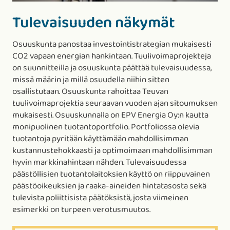
Tulevaisuuden näkymät
Osuuskunta panostaa investointistrategian mukaisesti
CO2 vapaan energian hankintaan. Tuulivoimaprojekteja
on suunnitteilla ja osuuskunta päättää tulevaisuudessa,
missä määrin ja millä osuudella niihin sitten
osallistutaan. Osuuskunta rahoittaa Teuvan
tuulivoimaprojektia seuraavan vuoden ajan sitoumuksen
mukaisesti. Osuuskunnalla on EPV Energia Oy:n kautta
monipuolinen tuotantoportfolio. Portfoliossa olevia
tuotantoja pyritään käyttämään mahdollisimman
kustannustehokkaasti ja optimoimaan mahdollisimman
hyvin markkinahintaan nähden. Tulevaisuudessa
päästöllisien tuotantolaitoksien käyttö on riippuvainen
päästöoikeuksien ja raaka-aineiden hintatasosta sekä
tulevista poliittisista päätöksistä, josta viimeinen
esimerkki on turpeen verotusmuutos.