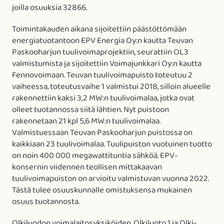
joilla osuuksia 32866.
Toimintakauden aikana sijoitettiin päästöttömään
energiatuotantoon EPV Energia Oy:n kautta Teuvan
Paskooharjun tuulivoimaprojektiin, seurattiin OL3
valmistumista ja sijoitettiin Voimajunkkari Oy:n kautta
Fennovoimaan. Teuvan tuulivoimapuisto toteutuu 2
vaiheessa, toteutusvaihe 1 valmistui 2018, silloin alueelle
rakennettiin kaksi 3,2 MW:n tuulivoimalaa, jotka ovat
olleet tuotannossa siitä lähtien. Nyt puistoon
rakennetaan 21 kpl 5,6 MW:n tuulivoimalaa.
Valmistuessaan Teuvan Paskooharjun puistossa on
kaikkiaan 23 tuulivoimalaa. Tuulipuiston vuotuinen tuotto
on noin 400 000 megawattituntia sähköä. EPV-
konsernin viidennen teollisen mittakaavan
tuulivoimapuiston on arvioitu valmistuvan vuonna 2022.
Tästä tulee osuuskunnalle omistuksensa mukainen
osuus tuotannosta.
Olkiluodon voimalaitosyksiköiden, Olkiluoto 1 ja Olki-