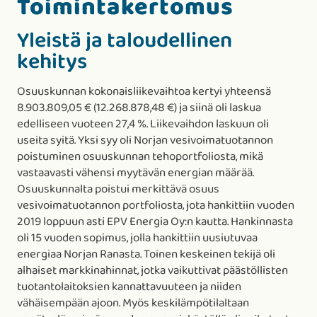
Toimintakertomus
Yleistä ja taloudellinen
kehitys
Osuuskunnan kokonaisliikevaihtoa kertyi yhteensä
8.903.809,05 € (12.268.878,48 €) ja siinä oli laskua
edelliseen vuoteen 27,4 %. Liikevaihdon laskuun oli
useita syitä. Yksi syy oli Norjan vesivoimatuotannon
poistuminen osuuskunnan tehoportfoliosta, mikä
vastaavasti vähensi myytävän energian määrää.
Osuuskunnalta poistui merkittävä osuus
vesivoimatuotannon portfoliosta, jota hankittiin vuoden
2019 loppuun asti EPV Energia Oy:n kautta. Hankinnasta
oli 15 vuoden sopimus, jolla hankittiin uusiutuvaa
energiaa Norjan Ranasta. Toinen keskeinen tekijä oli
alhaiset markkinahinnat, jotka vaikuttivat päästöllisten
tuotantolaitoksien kannattavuuteen ja niiden
vähäisempään ajoon. Myös keskilämpötilaltaan