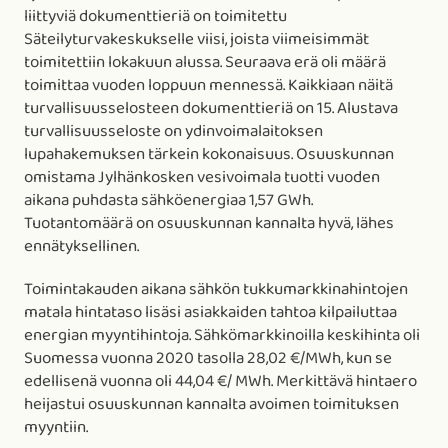
liittyviä dokumenttieriä on toimitettu
Säteilyturvakeskukselle viisi, joista viimeisimmät
toimitettiin lokakuun alussa. Seuraava erä oli määrä
toimittaa vuoden loppuun mennessä. Kaikkiaan näitä
turvallisuusselosteen dokumenttieriä on 15. Alustava
turvallisuusseloste on ydinvoimalaitoksen
lupahakemuksen tärkein kokonaisuus. Osuuskunnan
omistama Jylhänkosken vesivoimala tuotti vuoden
aikana puhdasta sähköenergiaa 1,57 GWh.
Tuotantomäärä on osuuskunnan kannalta hyvä, lähes
ennätyksellinen.
Toimintakauden aikana sähkön tukkumarkkinahintojen
matala hintataso lisäsi asiakkaiden tahtoa kilpailuttaa
energian myyntihintoja. Sähkömarkkinoilla keskihinta oli
Suomessa vuonna 2020 tasolla 28,02 €/MWh, kun se
edellisenä vuonna oli 44,04 €/ MWh. Merkittävä hintaero
heijastui osuuskunnan kannalta avoimen toimituksen
myyntiin.