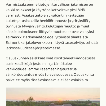
Varmistaaksemme tietojen turvallisen jakamisen on
kaikki asiakkaat ja käyttöpaikat voitava yksilöidä
varmasti. Asiakastietojen yksilöintiin käytetään
kuluttaja-asiakkailla henkilötunnusta ja yrityksillä y-
tunnusta. Myyjän vaihto, kuluttajan muutto ja muut
sähkösopimukseen liittyvät muutokset ovat vain yksi
esimerkki tiedonvaihtoa edellyttävistä tilanteista.
Esimerkiksi jakeluverkkoon liittyvä taseselvitys tehdään
jatkossa uudessa järjestelmässä.
Osuuskunnan asiakkaat ovat osoittaneet kiinnostusta
aurinkosähköjärjestelmiin ja tämä tulee
verkkoalueellamme lisäämään hajautettua
sähköntuotantoa myös tulevaisuudessa. Osuuskunta
palvelee myös tässä asiassa mielellään asiakkaita.