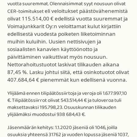
vuotta suuremmat. Olennaisimmat syyt nousuun olivat
CER-toimitukset
eli veloitukset päästövähenemistä
olivat 115.514,00 € edellistä vuotta suuremmat ja
Voimajunkkarit Oy:n veloittamat kulut kirjattiin
edellisestä vuodesta poiketen liiketoiminnan
muihin kuluihin. Uusien nettisivujen ja
sosiaalisten kanavien käyttöönotto ja
päivittäminen vaikuttivat myös nousuun.
Nettorahoitustuotot laskivat tilikauden aikana
87,45 %. Lasku johtui siitä, että osinkotuotot olivat
407.684,64 € pienemmät kun edellisenä vuonna.
Ylijäämä ennen tilipäätössiirtoja ja veroja oli 1.677.997,10
€. Tilipäätössiirrot olivat 543.514,44 € ja tuloveroa tuli
maksettavaksi 195.798,23. Osuuskunnan tilikauden
ylijäämäksi muodostui 938 684,43 €.
Jäsenmäärän kehitys: 1.1.2020 jäseniä oli 1046, joilla
osuuksia yhteensä 31762 ja vuoden lopussa jäseniä 1037,