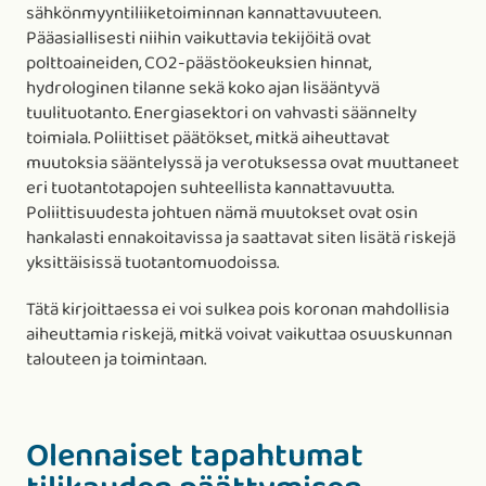
sähkönmyyntiliiketoiminnan kannattavuuteen.
Pääasiallisesti niihin vaikuttavia tekijöitä ovat
polttoaineiden, CO2-päästöokeuksien hinnat,
hydrologinen tilanne sekä koko ajan lisääntyvä
tuulituotanto. Energiasektori on vahvasti säännelty
toimiala. Poliittiset päätökset, mitkä aiheuttavat
muutoksia sääntelyssä ja verotuksessa ovat muuttaneet
eri tuotantotapojen suhteellista kannattavuutta.
Poliittisuudesta johtuen nämä muutokset ovat osin
hankalasti ennakoitavissa ja saattavat siten lisätä riskejä
yksittäisissä tuotantomuodoissa.
Tätä kirjoittaessa ei voi sulkea pois koronan mahdollisia
aiheuttamia riskejä, mitkä voivat vaikuttaa osuuskunnan
talouteen ja toimintaan.
Olennaiset tapahtumat