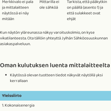
Merkkivalo ei pala
Mittarilla ei
Tarkista, että pääkytkin
ja mittalaitteen
ole sähköä
on päällä (asento 1) ja
näytössä ei näy
että sulakkeet ovat
mitään
ehjät
Kun näytön yläreunassa näkyy varoituskolmio, on kyse
vikatilanteesta. Ota tällöin yhteyttä Jylhän Sähköosuuskunnan
asiakaspalveluun.
Oman kulutuksen luenta mittalaitteelta
Käytössä olevan tuotteen tiedot näkyvät näytöllä yksi
kerrallaan
Yleissiirto
1. Kokonaisenergia