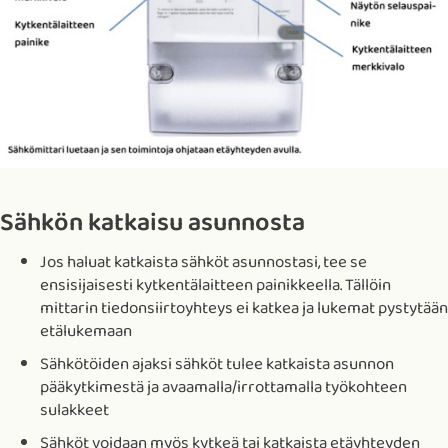
Sähkön katkaisu asunnosta
Jos haluat katkaista sähköt asunnostasi, tee se
ensisijaisesti kytkentälaitteen painikkeella. Tällöin
mittarin tiedonsiirtoyhteys ei katkea ja lukemat pystytään
etälukemaan
Sähkötöiden ajaksi sähköt tulee katkaista asunnon
pääkytkimestä ja avaamalla/irrottamalla työkohteen
sulakkeet
Sähköt voidaan myös kytkeä tai katkaista etäyhteyden