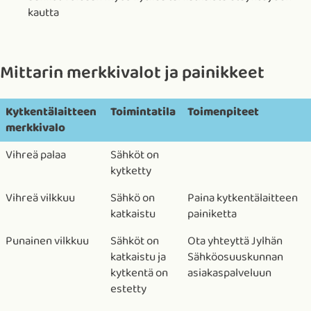
kautta
Mittarin merkkivalot ja painikkeet
Kytkentälaitteen
Toimintatila
Toimenpiteet
merkkivalo
Vihreä palaa
Sähköt on
kytketty
Vihreä vilkkuu
Sähkö on
Paina kytkentälaitteen
katkaistu
painiketta
Punainen vilkkuu
Sähköt on
Ota yhteyttä Jylhän
katkaistu ja
Sähköosuuskunnan
kytkentä on
asiakaspalveluun
estetty