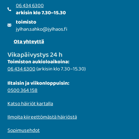
06 434 6300
arkisin klo 7.30–15.30
toimisto
jylhan.sahko
@
jylhaos.fi
Ota yhteyttä
Vikapäivystys 24 h
Toimiston aukioloaikoina:
06 434 6300
(arkisin klo 7.30–15.30)
Iltaisin ja viikonloppuisin:
0500 364 158
Katso häiriöt kartalla
Ilmoita kiireettömästä häiriöstä
Sopimusehdot