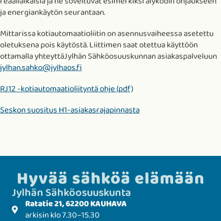
reaaliaikaisia ja ne soveltuvat esimerkiksi älykodin ohjaukseen
ja energiankäytön seurantaan.
Mittarissa kotiautomaatioliitin on asennusvaiheessa asetettu
oletuksena pois käytöstä. Liittimen saat otettua käyttöön
ottamalla yhteyttäJylhän Sähköosuuskunnan asiakaspalveluun
jylhan.sahko@jylhaos.fi
Avaa uuteen välilehteen
RJ12 -kotiautomaatioliityntä ohje (pdf)
Seskon suositus H1-asiakasrajapinnasta
Hyvää sähköä elämään
Jylhän Sähkö­­osuuskunta
Ratatie 21, 62200 KAUHAVA
arkisin klo 7.30–15.30