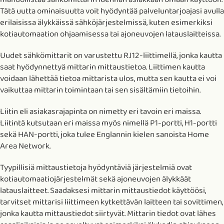
Tätä uutta ominaisuutta voit hyödyntää palveluntarjoajasi avulla
erilaisissa älykkäissä sähköjärjestelmissä, kuten esimerkiksi
kotiautomaation ohjaamisessa tai ajoneuvojen latauslaitteissa.
Uudet sähkömittarit on varustettu RJ12-liittimellä, jonka kautta
saat hyödynnettyä mittarin mittaustietoa. Liittimen kautta
voidaan lähettää tietoa mittarista ulos, mutta sen kautta ei voi
vaikuttaa mittarin toimintaan tai sen sisältämiin tietoihin.
Liitin eli asiakasrajapinta on nimetty eri tavoin eri maissa.
Liitintä kutsutaan eri maissa myös nimellä P1-portti, H1-portti
sekä HAN-portti, joka tulee Englannin kielen sanoista Home
Area Network.
Tyypillisiä mittaustietoja hyödyntäviä järjestelmiä ovat
kotiautomaatiojärjestelmät sekä ajoneuvojen älykkäät
latauslaitteet. Saadaksesi mittarin mittaustiedot käyttöösi,
tarvitset mittarisi liittimeen kytkettävän laitteen tai sovittimen,
jonka kautta mittaustiedot siirtyvät. Mittarin tiedot ovat lähes