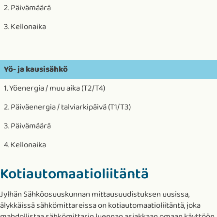
2. Päivämäärä
3. Kellonaika
Yö- ja kausisähkö
1. Yöenergia / muu aika (T2/T4)
2. Päiväenergia / talviarkipäivä (T1/T3)
3. Päivämäärä
4. Kellonaika
Kotiautomaatioliitäntä
Jylhän Sähköosuuskunnan mittausuudistuksen uusissa,
älykkäissä sähkömittareissa on kotiautomaatioliitäntä, joka
mahdollistaa sähkömittarin luennan asiakkaan omaan käyttöön.