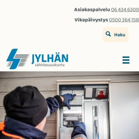
Asiakaspalvelu
06 434 6300
Vikapäivystys
0500 364 158
Haku