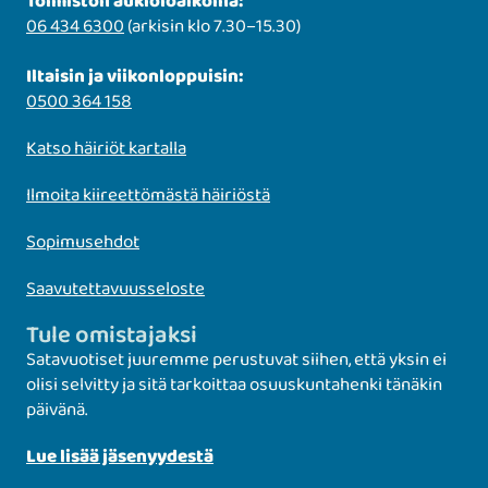
Toimiston aukioloaikoina:
06 434 6300
(arkisin klo 7.30–15.30)
Iltaisin ja viikonloppuisin:
0500 364 158
Katso häiriöt kartalla
Ilmoita kiireettömästä häiriöstä
Sopimusehdot
Saavutettavuusseloste
Tule omistajaksi
Satavuotiset juuremme perustuvat siihen, että yksin ei
olisi selvitty ja sitä tarkoittaa osuuskuntahenki tänäkin
päivänä.
Lue lisää jäsenyydestä