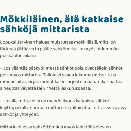
Mökkiläinen, älä katkaise
sähköjä mittarista
Lopuksi Järvinen haluaa muistuttaa mökkiläisiä, miksi on
tärkeää jättää virta päälle sähkömittariin myös pidemmän
poissaolon aikana.
– Jos vääntää pääkytkimestä sähköt pois, ovat tällöin sähköt
pois myös mittarilta. Tällöin ei saada lukemia mittarilta ja
meidän pitää kirjata arviot käsin järjestelmään, mikä saattaa
aiheuttaa viivettä tai virhettä laskutuksessa.
– Uusilla mittareilla on mahdollisuus katkaista sähköt
käyttöpaikalta suoraan mittarista, jolloin itse mittarissa pysyy
sähköt ja yhteydet.
Mittarin ollessa sähköttömänä myös lähistöllä olevien