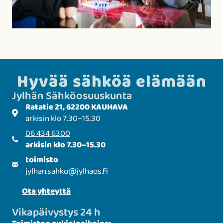
Hyvää sähköä elämään
Jylhän Sähkö­­osuuskunta
Ratatie 21, 62200 KAUHAVA
arkisin klo 7.30–15.30
06 434 6300
arkisin klo 7.30–15.30
toimisto
jylhan.sahko
@
jylhaos.fi
Ota yhteyttä
Vikapäivystys 24 h