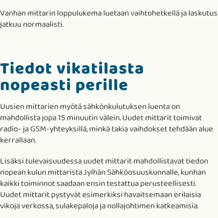
Vanhan mittarin loppulukema luetaan vaihtohetkellä ja laskutus
jatkuu normaalisti.
Tiedot vikatilasta
nopeasti perille
Uusien mittarien myötä sähkönkulutuksen luenta on
mahdollista jopa 15 minuutin välein. Uudet mittarit toimivat
radio- ja GSM-yhteyksillä, minkä takia vaihdokset tehdään alue
kerrallaan.
Lisäksi tulevaisuudessa uudet mittarit mahdollistavat tiedon
nopean kulun mittarista Jylhän Sähköosuuskunnalle, kunhan
kaikki toiminnot saadaan ensin testattua perusteellisesti.
Uudet mittarit pystyvät esimerkiksi havaitsemaan erilaisia
vikoja verkossa, sulakepaloja ja nollajohtimen katkeamisia.