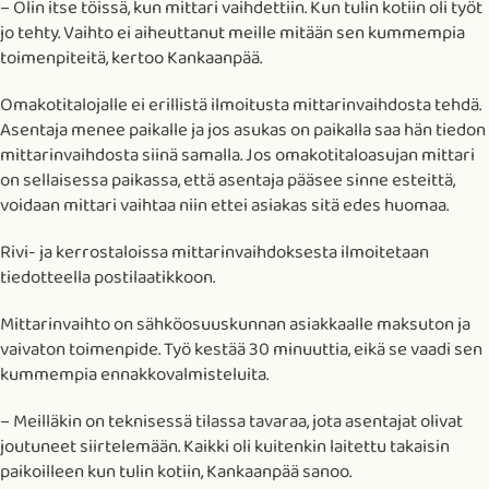
– Olin itse töissä, kun mittari vaihdettiin. Kun tulin kotiin oli työt
jo tehty. Vaihto ei aiheuttanut meille mitään sen kummempia
toimenpiteitä, kertoo Kankaanpää.
Omakotitalojalle ei erillistä ilmoitusta mittarinvaihdosta tehdä.
Asentaja menee paikalle ja jos asukas on paikalla saa hän tiedon
mittarinvaihdosta siinä samalla. Jos omakotitaloasujan mittari
on sellaisessa paikassa, että asentaja pääsee sinne esteittä,
voidaan mittari vaihtaa niin ettei asiakas sitä edes huomaa.
Rivi- ja kerrostaloissa mittarinvaihdoksesta ilmoitetaan
tiedotteella postilaatikkoon.
Mittarinvaihto on sähköosuuskunnan asiakkaalle maksuton ja
vaivaton toimenpide. Työ kestää 30 minuuttia, eikä se vaadi sen
kummempia ennakkovalmisteluita.
– Meilläkin on teknisessä tilassa tavaraa, jota asentajat olivat
joutuneet siirtelemään. Kaikki oli kuitenkin laitettu takaisin
paikoilleen kun tulin kotiin, Kankaanpää sanoo.