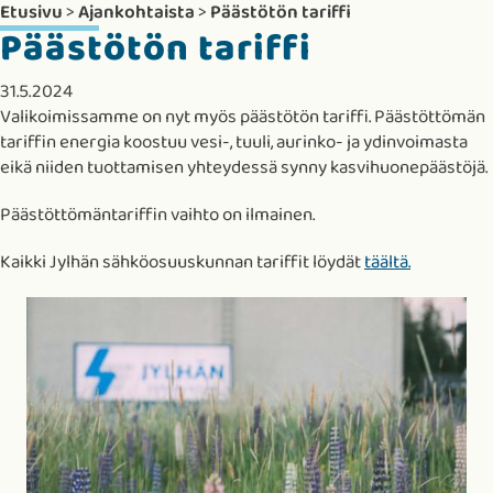
Etusivu
>
Ajankohtaista
>
Päästötön tariffi
Päästötön tariffi
31.5.2024
Valikoimissamme on nyt myös päästötön tariffi. Päästöttömän
tariffin energia koostuu vesi-, tuuli, aurinko- ja ydinvoimasta
eikä niiden tuottamisen yhteydessä synny kasvihuonepäästöjä.
Päästöttömäntariffin vaihto on ilmainen.
Kaikki Jylhän sähköosuuskunnan tariffit löydät
täältä.