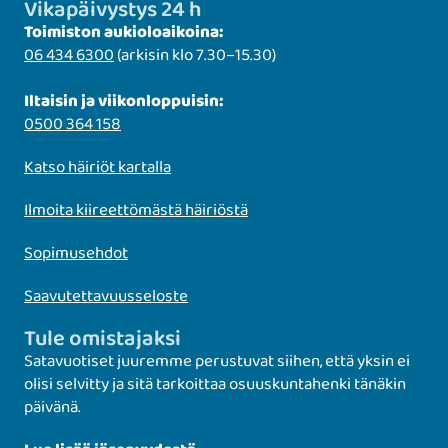
Vikapäivystys 24 h
Toimiston aukioloaikoina:
06 434 6300
(arkisin klo 7.30–15.30)
Iltaisin ja viikonloppuisin:
0500 364 158
Katso häiriöt kartalla
Ilmoita kiireettömästä häiriöstä
Sopimusehdot
Saavutettavuusseloste
Tule omistajaksi
Satavuotiset juuremme perustuvat siihen, että yksin ei
olisi selvitty ja sitä tarkoittaa osuuskuntahenki tänäkin
päivänä.