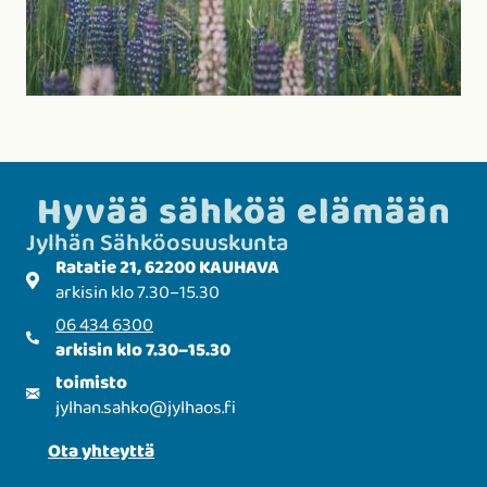
Hyvää sähköä elämään
Jylhän Sähkö­­osuuskunta
Ratatie 21, 62200 KAUHAVA
arkisin klo 7.30–15.30
06 434 6300
arkisin klo 7.30–15.30
toimisto
jylhan.sahko
@
jylhaos.fi
Ota yhteyttä