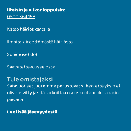
Iltaisin ja viikonloppuisin:
0500 364 158
Katso häiriöt kartalla
Ilmoita kiireettömästä häiriöstä
Sopimusehdot
Saavutettavuusseloste
Tule omistajaksi
Satavuotiset juuremme perustuvat siihen, että yksin ei
olisi selvitty ja sitä tarkoittaa osuuskuntahenki tänäkin
päivänä.
Lue lisää jäsenyydestä