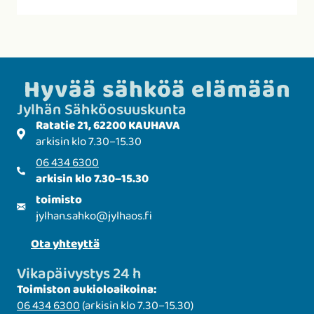
Hyvää sähköä elämään
Jylhän Sähkö­­osuuskunta
Ratatie 21, 62200 KAUHAVA
arkisin klo 7.30–15.30
06 434 6300
arkisin klo 7.30–15.30
toimisto
jylhan.sahko
@
jylhaos.fi
Ota yhteyttä
Vikapäivystys 24 h
Toimiston aukioloaikoina:
06 434 6300
(arkisin klo 7.30–15.30)