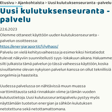
Etusivu
>
Ajankohtaista
>
Uusi kulutuksenseuranta -palvelu
Uusi kulutuksenseuranta -
palvelu
22.6.2023
Olemme ottaneet käyttöön uuden kulutuksenseuranta -
palvelun osoitteessa:
https://energiaraportit.fi/jylhaos/
Palvelu on vielä kehitysvaiheessa ja esimerkiksi hintatiedot
tulevat näkyviin suunnitellusti syys-lokakuun aikana. Haluamme
silti julkaista tämä palvelun jo tässä vaiheessa käyttöön, koska
sivuillamme olevan nykyisen palvelun kanssa on ollut teknillisiä
ongelmia ja haasteita.
Uudessa palvelussa on nähtävissä muun muassa
varttimittausta sekä rinnakkain viime ja tämän vuoden
kulutustietoja. Uusi kulutusseurantapalvelu pystyy myös
näyttämään tuotetun energian ja sähkön kulutuksen
netotettuna sekä netottamattomana.