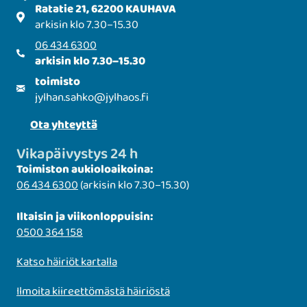
Ratatie 21, 62200 KAUHAVA
arkisin klo 7.30–15.30
06 434 6300
arkisin klo 7.30–15.30
toimisto
jylhan.sahko
@
jylhaos.fi
Ota yhteyttä
Vikapäivystys 24 h
Toimiston aukioloaikoina:
06 434 6300
(arkisin klo 7.30–15.30)
Iltaisin ja viikonloppuisin:
0500 364 158
Katso häiriöt kartalla
Ilmoita kiireettömästä häiriöstä