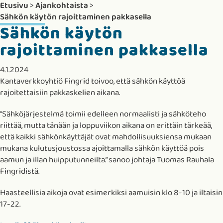
Etusivu
>
Ajankohtaista
>
Sähkön käytön rajoittaminen pakkasella
Sähkön käytön
rajoittaminen pakkasella
4.1.2024
Kantaverkkoyhtiö Fingrid toivoo, että sähkön käyttöä
rajoitettaisiin pakkaskelien aikana.
”Sähköjärjestelmä toimii edelleen normaalisti ja sähköteho
riittää, mutta tänään ja loppuviikon aikana on erittäin tärkeää,
että kaikki sähkönkäyttäjät ovat mahdollisuuksiensa mukaan
mukana kulutusjoustossa ajoittamalla sähkön käyttöä pois
aamun ja illan huipputunneilta.” sanoo johtaja Tuomas Rauhala
Fingridistä.
Haasteellisia aikoja ovat esimerkiksi aamuisin klo 8-10 ja iltaisin
17-22.