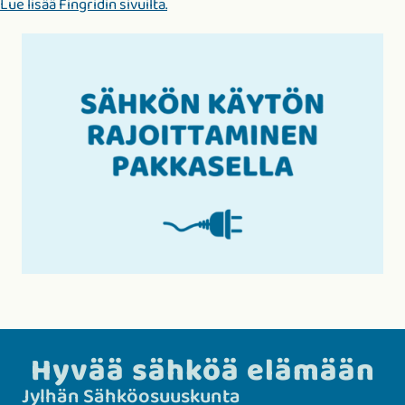
Lue lisää Fingridin sivuilta.
Hyvää sähköä elämään
Jylhän Sähkö­­osuuskunta