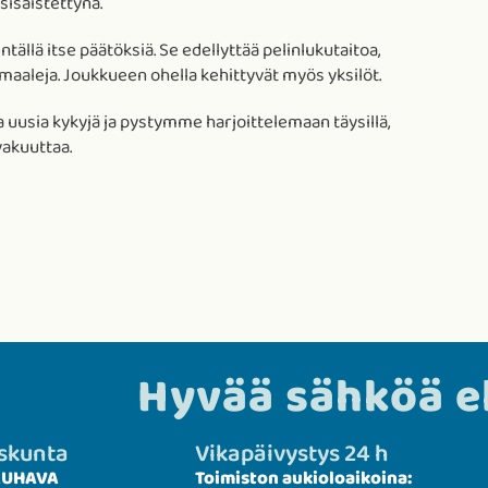
sisäistettynä.
tällä itse päätöksiä. Se edellyttää pelinlukutaitoa,
 maaleja. Joukkueen ohella kehittyvät myös yksilöt.
 uusia kykyjä ja pystymme harjoittelemaan täysillä,
vakuuttaa.
Hyvää sähköä 
uskunta
Vikapäivystys 24 h
KAUHAVA
Toimiston aukioloaikoina: