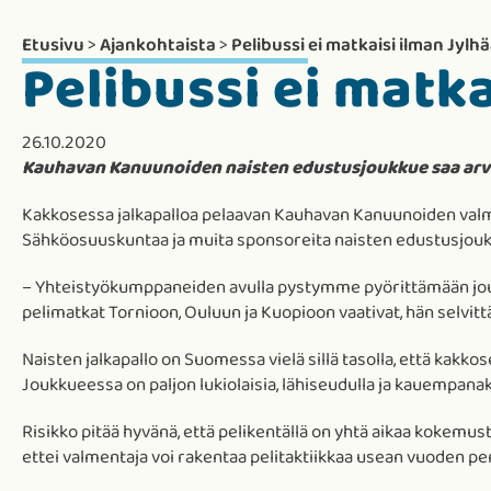
Etusivu
>
Ajankohtaista
>
Pelibussi ei matkaisi ilman Jylh
Pelibussi ei matka
26.10.2020
Kauhavan Kanuunoiden naisten edustusjoukkue saa arvo
Kakkosessa jalkapalloa pelaavan Kauhavan Kanuunoiden val
Sähköosuuskuntaa ja muita sponsoreita naisten edustusjoukk
– Yhteistyökumppaneiden avulla pystymme pyörittämään jouk
pelimatkat Tornioon, Ouluun ja Kuopioon vaativat, hän selvitt
Naisten jalkapallo on Suomessa vielä sillä tasolla, että kakkos
Joukkueessa on paljon lukiolaisia, lähiseudulla ja kauempanaki
Risikko pitää hyvänä, että pelikentällä on yhtä aikaa kokemu
ettei valmentaja voi rakentaa pelitaktiikkaa usean vuoden pers