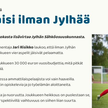
ää
isi ilman Jylhää
kasta lisävirtaa Jylhän Sähköosuuskunnasta.
mentaja
Jari Risikko
laukoo, että ilman Jylhän
ueen vieraspelit jäisivät pelaamatta.
kueen 30 000 euron vuosibudjettia, mitä pitkät
ää.
essa ammattilaispelaajista voi vain haaveilla.
n opiskelevia ja jo työelämän aloittaneita.
sta ja nuoruutta. Joukkueen heikkous on puolestaan se,
pektiivillä: vaihtuvuus on siihen liian suurta.