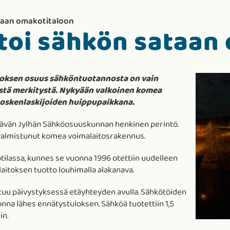
taan omakotitaloon
toi sähkön sataan
oksen osuus sähköntuotannosta on vain
nkistä merkitystä. Nykyään valkoinen komea
koskenlaskijoiden huippupaikkana.
ttävän Jylhän Sähköosuuskunnan henkinen perintö.
valmistunut komea voimalaitosrakennus.
otilassa, kunnes se vuonna 1996 otettiin uudelleen
aitoksen tuotto louhimalla alakanava.
htuu päivystyksessä etäyhteyden avulla. Sähkötöiden
onna lähes ennätystuloksen. Sähköä tuotettiin 1,5
in.