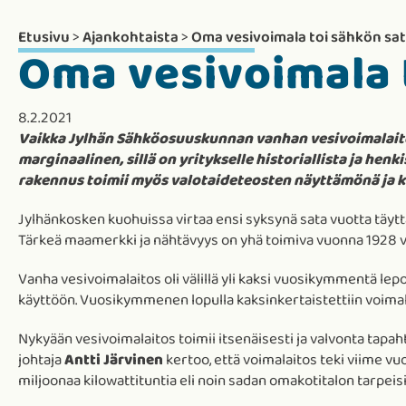
Etusivu
>
Ajankohtaista
>
Oma vesivoimala toi sähkön sa
Oma vesivoimala 
8.2.2021
Vaikka Jylhän Sähköosuuskunnan vanhan vesivoimalait
marginaalinen, sillä on yritykselle historiallista ja he
rakennus toimii myös valotaideteosten näyttämönä ja 
Jylhänkosken kuohuissa virtaa ensi syksynä sata vuotta täy
Tärkeä maamerkki ja nähtävyys on yhä toimiva vuonna 1928 
Vanha vesivoimalaitos oli välillä yli kaksi vuosikymmentä lep
käyttöön. Vuosikymmenen lopulla kaksinkertaistettiin voimal
Nykyään vesivoimalaitos toimii itsenäisesti ja valvonta tapa
johtaja
Antti Järvinen
kertoo, että voimalaitos teki viime vu
miljoonaa kilowattituntia eli noin sadan omakotitalon tarpeisi