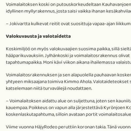
Voimalaitoksen koski on putouskorkeudeltaan Kauhavanjoen su
idyllinen myllyrakennus, josta saisi vaikka ihanan kesäkahvila
– Jokivartta kulkevat reitit ovat suosittuja vapaa-ajan liikku
Valokuvausta ja valotaidetta
Koskimiljöö on myös valokuvaajien suosima paikka, sillä sieltä
hääparikuvauksiin. Jylhänkoski ja voimalaitosrakennus oliva
tapahtumapaikka. Moni kävi viikon aikana ihailemassa valaistu
Voimalaitosrakennuksen ja sen alapuolella pauhaavan koske
yhtyeen miksaajana toimiva Kimmo Ahola. Valotaideteokset so
katselemaan niitä turvavälejä noudattaen.
– Voimalaitoksen aidattu alue on suljettuna, joten sen kauniita
kauempaa. Poikkeus on vapun alla järjestettävä Kyrönjoen K
koskenlaskutapahtuma, silloin avataan portit voimalaitosalue
Viime vuonna HäjyRodeo peruttiin koronan takia. Tänä vuonna