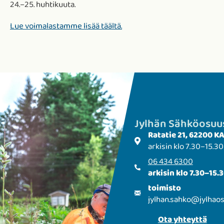
24.–25. huhtikuuta.
Lue voimalastamme lisää täältä.
Jylhän Sähkö­­osu
Ratatie 21, 62200 
arkisin klo 7.30–15.30
06 434 6300
arkisin klo 7.30–15.
toimisto
jylhan.sahko
@
jylhaos
Ota yhteyttä