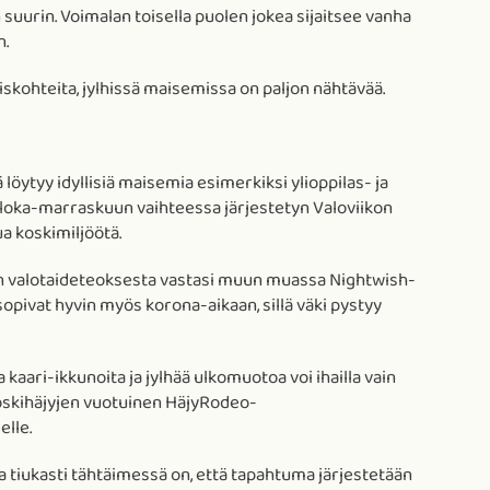
urin. Voimalan toisella puolen jokea sijaitsee vanha
n.
miskohteita, jylhissä maisemissa on paljon nähtävää.
 löytyy idyllisiä maisemia esimerkiksi ylioppilas- ja
t loka-marraskuun vaihteessa järjestetyn Valoviikon
a koskimiljöötä.
n valotaideteoksesta vastasi muun muassa Nightwish-
pivat hyvin myös korona-aikaan, sillä väki pystyy
 kaari-ikkunoita ja jylhää ulkomuotoa voi ihailla vain
oskihäjyjen vuotuinen HäjyRodeo-
elle.
 tiukasti tähtäimessä on, että tapahtuma järjestetään