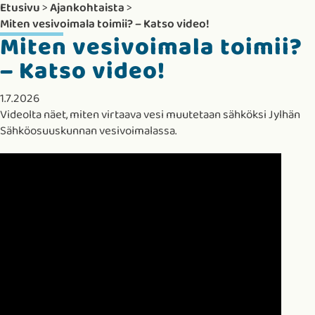
Etusivu
>
Ajankohtaista
>
Miten vesivoimala toimii? – Katso video!
Miten vesivoimala toimii?
– Katso video!
1.7.2026
Videolta näet, miten virtaava vesi muutetaan sähköksi
Jylhän
Sähköosuuskunnan vesivoimalassa
.