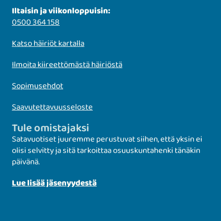
Iltaisin ja viikonloppuisin:
0500 364 158
Katso häiriöt kartalla
Ilmoita kiireettömästä häiriöstä
Sopimusehdot
Saavutettavuusseloste
Tule omistajaksi
Satavuotiset juuremme perustuvat siihen, että yksin ei
olisi selvitty ja sitä tarkoittaa osuuskuntahenki tänäkin
päivänä.
Lue lisää jäsenyydestä