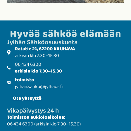
Hyvää sähköä elämään
Jylhän Sähkö­­osuuskunta
Ratatie 21, 62200 KAUHAVA
arkisin klo 7.30–15.30
06 434 6300
arkisin klo 7.30–15.30
toimisto
jylhan.sahko
@
jylhaos.fi
Ota yhteyttä
Vikapäivystys 24 h
Toimiston aukioloaikoina:
06 434 6300
(arkisin klo 7.30–15.30)