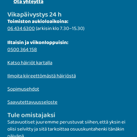
Ota yhteyttä
Vikapäivystys 24 h
Toimiston aukioloaikoina:
06 434 6300
(arkisin klo 7.30–15.30)
Iltaisin ja viikonloppuisin:
0500 364 158
Katso häiriöt kartalla
Ilmoita kiireettömästä häiriöstä
Sopimusehdot
Saavutettavuusseloste
Tule omistajaksi
Satavuotiset juuremme perustuvat siihen, että yksin ei
olisi selvitty ja sitä tarkoittaa osuuskuntahenki tänäkin
päivänä.