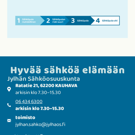
Hyvää sähköä elämään
Jylhän Sähkö­­osuuskunta
Ratatie 21, 62200 KAUHAVA
arkisin klo 7.30–15.30
06 434 6300
arkisin klo 7.30–15.30
toimisto
jylhan.sahko
@
jylhaos.fi