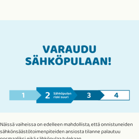
Näissä vaiheissa on edelleen mahdollista, että onnistuneiden
sähkönsäästötoimenpiteiden ansiosta tilanne palautuu
normaaliksi eikä sähköpulaa tulekaan.