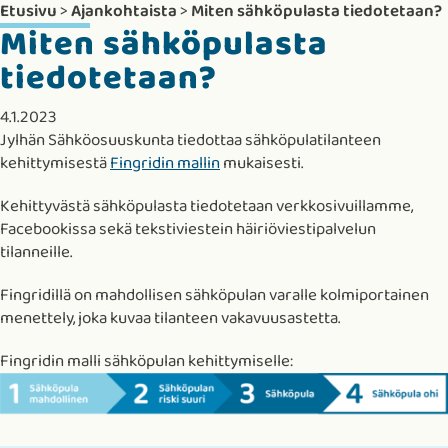
Etusivu
>
Ajankohtaista
>
Miten sähköpulasta tiedotetaan?
Miten sähköpulasta
tiedotetaan?
4.1.2023
Jylhän Sähköosuuskunta tiedottaa sähköpulatilanteen
kehittymisestä
Fingridin mallin
mukaisesti.
Kehittyvästä sähköpulasta tiedotetaan verkkosivuillamme,
Facebookissa sekä tekstiviestein häiriöviestipalvelun
tilanneille.
Fingridillä on mahdollisen sähköpulan varalle kolmiportainen
menettely, joka kuvaa tilanteen vakavuusastetta.
Fingridin malli sähköpulan kehittymiselle: