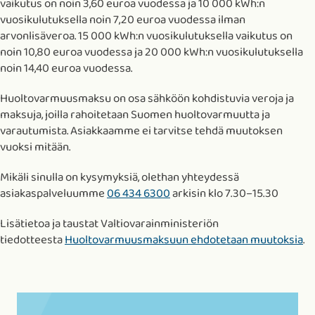
vaikutus on noin 3,60 euroa vuodessa ja 10 000 kWh:n
vuosikulutuksella noin 7,20 euroa vuodessa ilman
arvonlisäveroa. 15 000 kWh:n vuosikulutuksella vaikutus on
noin 10,80 euroa vuodessa ja 20 000 kWh:n vuosikulutuksella
noin 14,40 euroa vuodessa.
Huoltovarmuusmaksu on osa sähköön kohdistuvia veroja ja
maksuja, joilla rahoitetaan Suomen huoltovarmuutta ja
varautumista. Asiakkaamme ei tarvitse tehdä muutoksen
vuoksi mitään.
Mikäli sinulla on kysymyksiä, olethan yhteydessä
asiakaspalveluumme
06 434 6300
arkisin klo 7.30–15.30
Lisätietoa ja taustat Valtiovarainministeriön
Av
tiedotteesta
Huoltovarmuusmaksuun ehdotetaan muutoksia
.