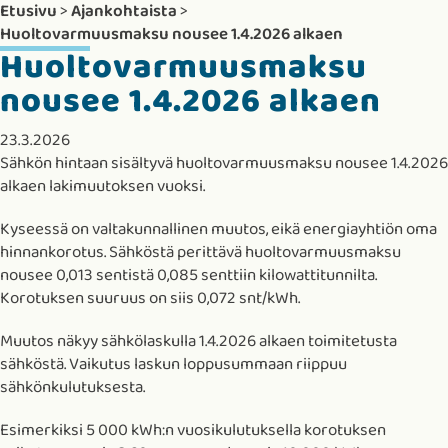
Etusivu
>
Ajankohtaista
>
Huoltovarmuusmaksu nousee 1.4.2026 alkaen
Huoltovarmuusmaksu
nousee 1.4.2026 alkaen
23.3.2026
Sähkön hintaan sisältyvä huoltovarmuusmaksu nousee 1.4.2026
alkaen lakimuutoksen vuoksi.
Kyseessä on valtakunnallinen muutos, eikä energiayhtiön oma
hinnankorotus. Sähköstä perittävä huoltovarmuusmaksu
nousee 0,013 sentistä 0,085 senttiin kilowattitunnilta.
Korotuksen suuruus on siis 0,072 snt/kWh.
Muutos näkyy sähkölaskulla 1.4.2026 alkaen toimitetusta
sähköstä. Vaikutus laskun loppusummaan riippuu
sähkönkulutuksesta.
Esimerkiksi 5 000 kWh:n vuosikulutuksella korotuksen