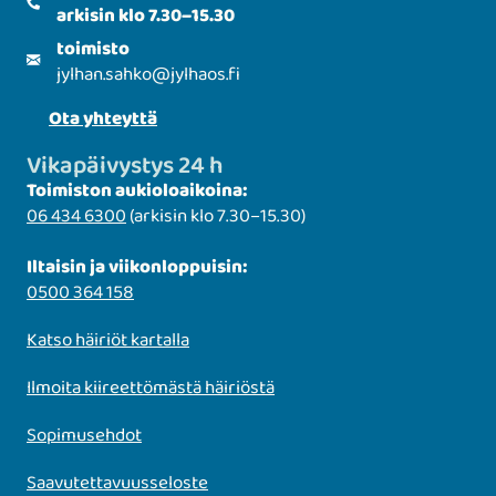
arkisin klo 7.30–15.30
toimisto
jylhan.sahko
@
jylhaos.fi
Ota yhteyttä
Vikapäivystys 24 h
Toimiston aukioloaikoina:
06 434 6300
(arkisin klo 7.30–15.30)
Iltaisin ja viikonloppuisin:
0500 364 158
Katso häiriöt kartalla
Ilmoita kiireettömästä häiriöstä
Sopimusehdot
Saavutettavuusseloste