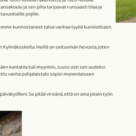
ona. 1800-luvulla rakennettu ja 1920-luvulla
nsakoulu ja sen piha tarjoavat runsaasti tilaa ja
vuotiaille pojille.
Olemme kunnostaneet taloa vanhaa tyyliä kunnioittaen.
iin Kylmäkoskelta. Heillä on seitsemän hevosta, joten
mäen kantatila tuli myyntiin, Juuso osti sen uudeksi
ettu vanha pohjalaistalo sopisi monenlaiseen
ivätyölleni. Se pitää vireänä, että on aina jotain työn