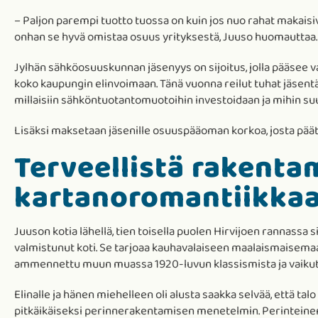
– Paljon parempi tuotto tuossa on kuin jos nuo rahat makaisivat
onhan se hyvä omistaa osuus yrityksestä, Juuso huomauttaa.
Jylhän sähköosuuskunnan jäsenyys on sijoitus, jolla pääsee 
koko kaupungin elinvoimaan. Tänä vuonna reilut tuhat jäsen
millaisiin sähköntuotantomuotoihin investoidaan ja mihin s
Lisäksi maksetaan jäsenille osuuspääoman korkoa, josta pää
Terveellistä rakentam
kartanoromantiikka
Juuson kotia lähellä, tien toisella puolen Hirvijoen rannassa 
valmistunut koti. Se tarjoaa kauhavalaiseen maalaismaisemaan
ammennettu muun muassa 1920-luvun klassismista ja vaikutt
Elinalle ja hänen miehelleen oli alusta saakka selvää, että t
pitkäikäiseksi perinnerakentamisen menetelmin. Perinteinen 