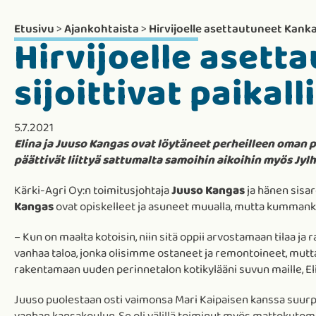
Etusivu
>
Ajankohtaista
>
Hirvijoelle asettautuneet Kanka
Hirvijoelle asett
sijoittivat paikal
5.7.2021
Elina ja Juuso Kangas ovat löytäneet perheilleen oman 
päättivät liittyä sattumalta samoihin aikoihin myös Jy
Kärki-Agri Oy:n toimitusjohtaja
Juuso Kangas
ja hänen sisar
Kangas
ovat opiskelleet ja asuneet muualla, mutta kummanki
– Kun on maalta kotoisin, niin sitä oppii arvostamaan tilaa j
vanhaa taloa, jonka olisimme ostaneet ja remontoineet, mutta
rakentamaan uuden perinnetalon kotikylääni suvun maille, El
Juuso puolestaan osti vaimonsa Mari Kaipaisen kanssa suurpr