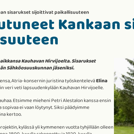
an sisarukset sijoittivat paikallisuuteen
autuneet Kankaan s
lisuuteen
paikkansa Kauhavan Hirvijoelta. Sisarukset
lhän Sähköosuuskunnan jäseniksi.
ensa, Atria-konsernin juristina työskentelevä
Elina
n veri veti lapsuudenkylään Kauhavan Hirvijoelle.
a rauhaa. Etsimme mieheni Petri Alestalon kanssa ensin
 sopivaa ei vaan löytynyt. Siksi päädyimme
ina kertoo.
ojektin, kylässä yli kymmenen vuotta tyhjillään olleen