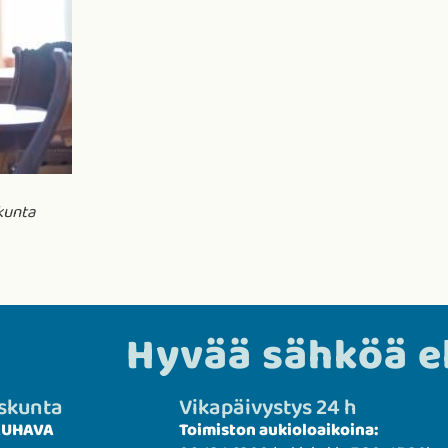
kunta
Hyvää sähköä 
uskunta
Vikapäivystys 24 h
KAUHAVA
Toimiston aukioloaikoina: