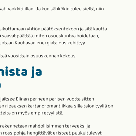
 pankkitililläni. Ja kun sähkökin tulee sieltä, niin
vaikuttamaan yhtiön päätöksentekoon ja sitä kautta
tä saavat päättää, miten osuuskuntaa hoidetaan,
uuntaan Kauhavan energiatalous kehittyy.
ttää vuosittain osuuskunnan kokous.
ista ja
a
sijaitsee Elinan perheen parisen vuotta sitten
 ripauksen kartanoromantiikkaa, sillä talon tyyliä on
eita on myös empiretyylistä.
alo rakennetaan mahdollisimman terveeksi ja
rossipohja, hengittävät eristeet, puukuitulevyt,