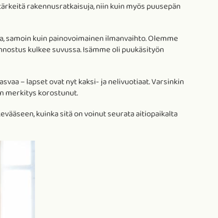
e tärkeitä rakennusratkaisuja, niin kuin myös puusepän
ta, samoin kuin painovoimainen ilmanvaihto. Olemme
ä innostus kulkee suvussa. Isämme oli puukäsityön
aa – lapset ovat nyt kaksi- ja nelivuotiaat. Varsinkin
n merkitys korostunut.
vääseen, kuinka sitä on voinut seurata aitiopaikalta