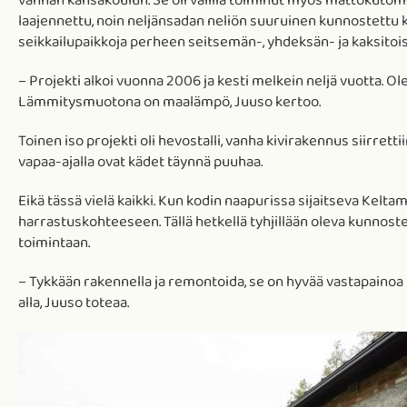
vanhan kansakoulun. Se oli välillä toiminut myös mattokutom
laajennettu, noin neljänsadan neliön suuruinen kunnostettu ka
seikkailupaikkoja perheen seitsemän-, yhdeksän- ja kaksitoista
– Projekti alkoi vuonna 2006 ja kesti melkein neljä vuotta. 
Lämmitysmuotona on maalämpö, Juuso kertoo.
Toinen iso projekti oli hevostalli, vanha kivirakennus siirrett
vapaa-ajalla ovat kädet täynnä puuhaa.
Eikä tässä vielä kaikki. Kun kodin naapurissa sijaitseva Kelta
harrastuskohteeseen. Tällä hetkellä tyhjillään oleva kunnost
toimintaan.
– Tykkään rakennella ja remontoida, se on hyvää vastapainoa pä
alla, Juuso toteaa.