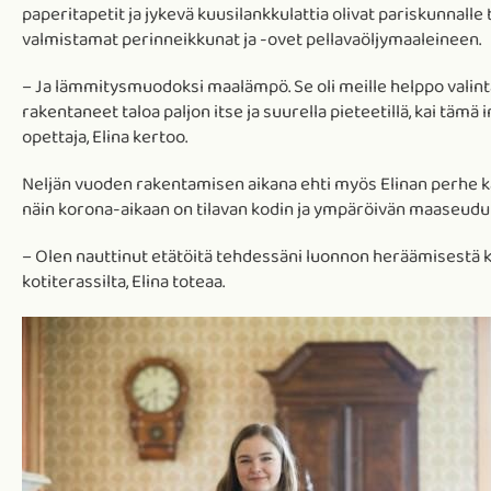
paperitapetit ja jykevä kuusilankkulattia olivat pariskunnall
valmistamat perinneikkunat ja -ovet pellavaöljymaaleineen.
– Ja lämmitysmuodoksi maalämpö. Se oli meille helppo valin
rakentaneet taloa paljon itse ja suurella pieteetillä, kai täm
opettaja, Elina kertoo.
Neljän vuoden rakentamisen aikana ehti myös Elinan perhe kasv
näin korona-aikaan on tilavan kodin ja ympäröivän maaseudu
– Olen nauttinut etätöitä tehdessäni luonnon heräämisestä ke
kotiterassilta, Elina toteaa.