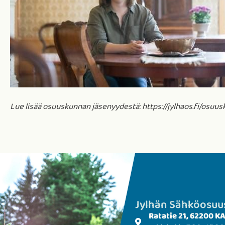
Lue lisää osuuskunnan jäsenyydestä: https://jylhaos.fi/osuus
Jylhän Sähkö­­osu
Ratatie 21, 62200 