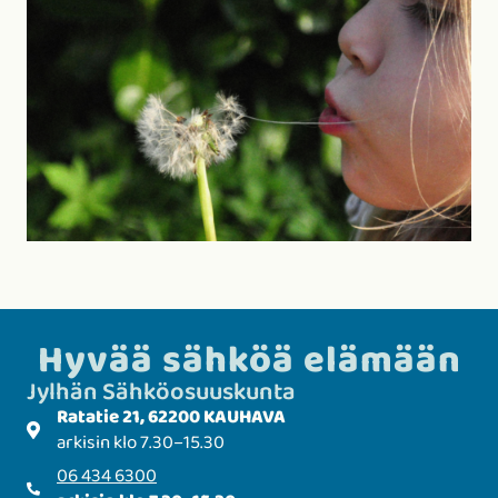
Hyvää sähköä elämään
Jylhän Sähkö­­osuuskunta
Ratatie 21, 62200 KAUHAVA
arkisin klo 7.30–15.30
06 434 6300