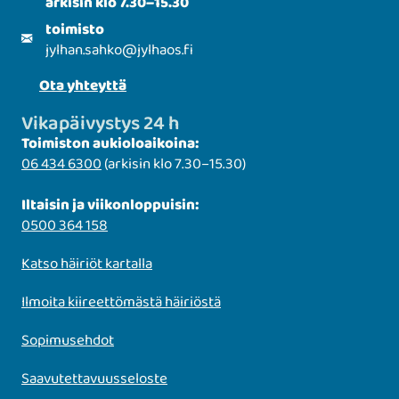
arkisin klo 7.30–15.30
toimisto
jylhan.sahko
@
jylhaos.fi
Ota yhteyttä
Vikapäivystys 24 h
Toimiston aukioloaikoina:
06 434 6300
(arkisin klo 7.30–15.30)
Iltaisin ja viikonloppuisin:
0500 364 158
Katso häiriöt kartalla
Ilmoita kiireettömästä häiriöstä
Sopimusehdot
Saavutettavuusseloste