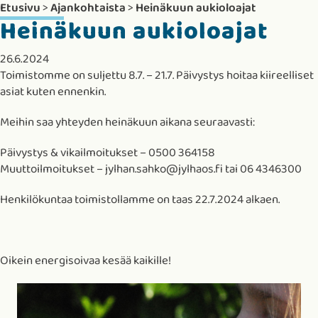
Etusivu
>
Ajankohtaista
>
Heinäkuun aukioloajat
Heinäkuun aukioloajat
26.6.2024
Toimistomme on suljettu 8.7. – 21.7. Päivystys hoitaa kiireelliset
asiat kuten ennenkin.
Meihin saa yhteyden heinäkuun aikana seuraavasti:
Päivystys & vikailmoitukset – 0500 364158
Muuttoilmoitukset – jylhan.sahko@jylhaos.fi tai 06 4346300
Henkilökuntaa toimistollamme on taas 22.7.2024 alkaen.
Oikein energisoivaa kesää kaikille!