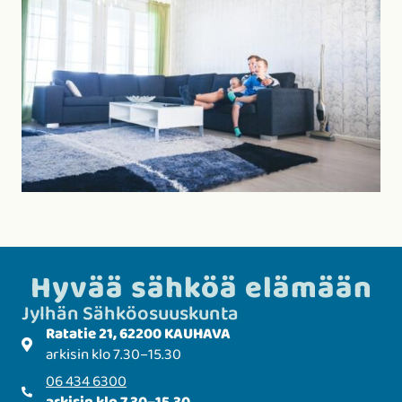
Hyvää sähköä elämään
Jylhän Sähkö­­osuuskunta
Ratatie 21, 62200 KAUHAVA
arkisin klo 7.30–15.30
06 434 6300