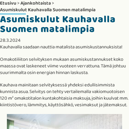
Etusivu
>
Ajankohtaista
>
Asumiskulut Kauhavalla Suomen matalimpia
Asumiskulut Kauhavalla
Suomen matalimpia
28.3.2024
Kauhavalla saadaan nauttia matalista asumiskustannuksista!
Omakotiliiton selvityksen mukaan asumiskustannukset koko
maassa ovat laskeneet viime vuoteen verrattuna. Tämä johtuu
suurimmalta osin energian hinnan laskusta.
Kauhava mainitaan selvityksessä yhdeksi edullisimmista
kunnista asua. Selvitys on tehty vertailemalla vakiomuotoisen
120 m² omakotitalon kuntakohtaisia maksuja, joihin kuulvat mm.
kiintistövero, lämmitys, käyttösähkö, vesimaksut ja jätemaksut.