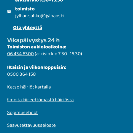
arkisin klo 7.30–15.30
toimisto
jylhan.sahko
@
jylhaos.fi
Ota yhteyttä
Vikapäivystys 24 h
Toimiston aukioloaikoina:
06 434 6300
(arkisin klo 7.30–15.30)
Iltaisin ja viikonloppuisin:
0500 364 158
Katso häiriöt kartalla
Ilmoita kiireettömästä häiriöstä
Sopimusehdot
Saavutettavuusseloste