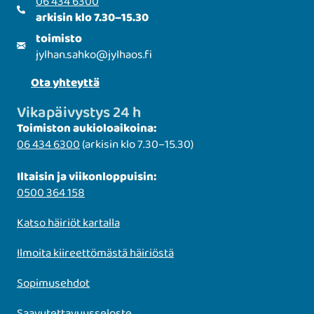
06 434 6300
arkisin klo 7.30–15.30
toimisto
jylhan.sahko
@
jylhaos.fi
Ota yhteyttä
Vikapäivystys 24 h
Toimiston aukioloaikoina:
06 434 6300
(arkisin klo 7.30–15.30)
Iltaisin ja viikonloppuisin:
0500 364 158
Katso häiriöt kartalla
Ilmoita kiireettömästä häiriöstä
Sopimusehdot
Saavutettavuusseloste