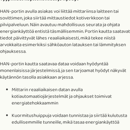
HAN-portin avulla asiakas voi liittää mittariinsa laitteen tai
sovittimen, joka siirtää mittaustiedot kotiverkkoon tai
pilvipalveluun. Näin avautuu mahdollisuus seurata ja ohjata
energiankäyttöä entistä täsmällisemmin. Portin kautta saatavat
tiedot päivittyvät lähes reaaliaikaisesti, mikä tekee niistä
arvokkaita esimerkiksi sähköauton latauksen tai lämmityksen
ohjauksessa.
HAN-portin kautta saatavaa dataa voidaan hyödyntää
monenlaisissa järjestelmissä, ja sen tarjoamat hyödyt näkyvät
käytännön tasolla asiakkaan arjessa.
Mittarin reaaliaikaisen datan avulla
kotiautomaatiojärjestelmät ja ohjaukset toimivat
energiatehokkaammin
Kuormitushuippuja voidaan tunnistaa ja siirtää kulutusta
edullisemmille tunneille, mikä tasaa energiankäyttöä