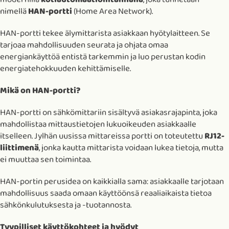
nimellä
HAN-portti
(Home Area Network).
HAN-portti tekee älymittarista asiakkaan hyötylaitteen. Se
tarjoaa mahdollisuuden seurata ja ohjata omaa
energiankäyttöä entistä tarkemmin ja luo perustan kodin
energiatehokkuuden kehittämiselle.
Mikä on HAN-portti?
HAN-portti on sähkömittariin sisältyvä asiakasrajapinta, joka
mahdollistaa mittaustietojen lukuoikeuden asiakkaalle
itselleen. Jylhän uusissa mittareissa portti on toteutettu
RJ12-
liittimenä
, jonka kautta mittarista voidaan lukea tietoja, mutta
ei muuttaa sen toimintaa.
HAN-portin perusidea on kaikkialla sama: asiakkaalle tarjotaan
mahdollisuus saada omaan käyttöönsä reaaliaikaista tietoa
sähkönkulutuksesta ja -tuotannosta.
Tyypilliset käyttökohteet ja hyödyt