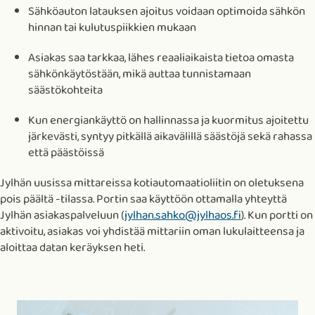
Sähköauton latauksen ajoitus voidaan optimoida sähkön
hinnan tai kulutuspiikkien mukaan
Asiakas saa tarkkaa, lähes reaaliaikaista tietoa omasta
sähkönkäytöstään, mikä auttaa tunnistamaan
säästökohteita
Kun energiankäyttö on hallinnassa ja kuormitus ajoitettu
järkevästi, syntyy pitkällä aikavälillä säästöjä sekä rahassa
että päästöissä
Jylhän uusissa mittareissa kotiautomaatioliitin on oletuksena
pois päältä -tilassa. Portin saa käyttöön ottamalla yhteyttä
Jylhän asiakaspalveluun (
jylhan.sahko@jylhaos.fi
). Kun portti on
aktivoitu, asiakas voi yhdistää mittariin oman lukulaitteensa ja
aloittaa datan keräyksen heti.