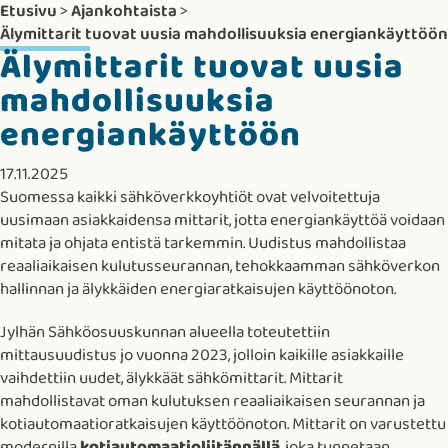
Etusivu
>
Ajankohtaista
>
Älymittarit tuovat uusia mahdollisuuksia energiankäyttöön
Älymittarit tuovat uusia
mahdollisuuksia
energiankäyttöön
17.11.2025
Suomessa kaikki sähköverkkoyhtiöt ovat velvoitettuja
uusimaan asiakkaidensa mittarit, jotta energiankäyttöä voidaan
mitata ja ohjata entistä tarkemmin. Uudistus mahdollistaa
reaaliaikaisen kulutusseurannan, tehokkaamman sähköverkon
hallinnan ja älykkäiden energiaratkaisujen käyttöönoton.
Jylhän Sähköosuuskunnan alueella toteutettiin
mittausuudistus jo vuonna 2023, jolloin kaikille asiakkaille
vaihdettiin uudet, älykkäät sähkömittarit. Mittarit
mahdollistavat oman kulutuksen reaaliaikaisen seurannan ja
kotiautomaatioratkaisujen käyttöönoton. Mittarit on varustettu
modernilla
kotiautomaatioliitännällä
, joka tunnetaan